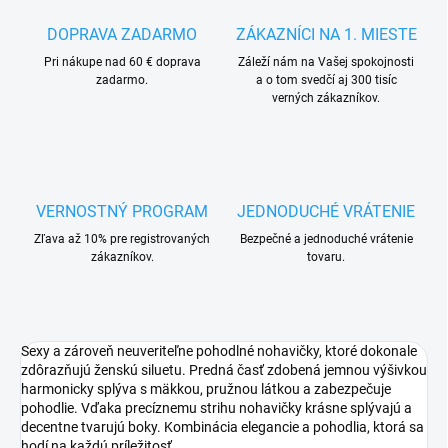
DOPRAVA ZADARMO
ZÁKAZNÍCI NA 1. MIESTE
Pri nákupe nad 60 € doprava
Záleží nám na Vašej spokojnosti
zadarmo.
a o tom svedčí aj 300 tisíc
verných zákazníkov.
VERNOSTNÝ PROGRAM
JEDNODUCHÉ VRÁTENIE
Zľava až 10% pre registrovaných
Bezpečné a jednoduché vrátenie
zákazníkov.
tovaru.
Sexy a zároveň neuveriteľne pohodlné nohavičky, ktoré dokonale
zdôrazňujú ženskú siluetu. Predná časť zdobená jemnou výšivkou
harmonicky splýva s mäkkou, pružnou látkou a zabezpečuje
pohodlie. Vďaka precíznemu strihu nohavičky krásne splývajú a
decentne tvarujú boky. Kombinácia elegancie a pohodlia, ktorá sa
hodí na každú príležitosť.