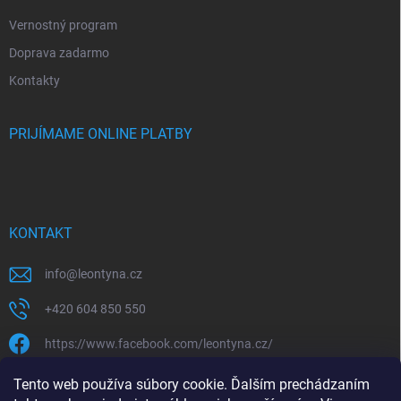
Vernostný program
Doprava zadarmo
Kontakty
PRIJÍMAME ONLINE PLATBY
KONTAKT
info
@
leontyna.cz
+420 604 850 550
https://www.facebook.com/leontyna.cz/
leontyna.cz
Tento web používa súbory cookie. Ďalším prechádzaním