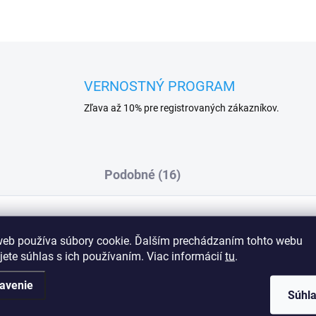
VERNOSTNÝ PROGRAM
Zľava až 10% pre registrovaných zákazníkov.
Podobné (16)
web používa súbory cookie. Ďalším prechádzaním tohto webu
ky, ktoré dokonale zdôrazňujú ženskú
Dod
jete súhlas s ich používaním. Viac informácií
tu
.
u harmonicky splýva s mäkkou, pružnou
emu strihu nohavičky krásne splývajú a
avenie
pohodlia, ktorá sa hodí na každú príležitosť.
Súhl
mid