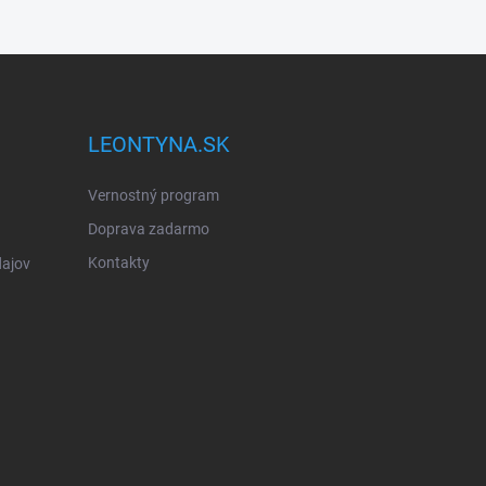
LEONTYNA.SK
Vernostný program
Doprava zadarmo
Kontakty
ajov