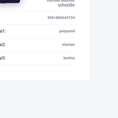
ria
:
nohavičky
5901885643724
al1
:
polyamid
al2
:
elastan
al3
:
bavlna