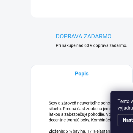
DOPRAVA ZADARMO
Pri nákupe nad 60 € doprava zadarmo.
Popis
Tento 
Sexy a zároveň neuveriteľne pohodlné nohavič
vyjadru
siluetu. Predná časť zdobená jemnou výšivko
látkou a zabezpečuje pohodlie. Vďaka precízn
Nast
decentne tvarujú boky. Kombinácia elegancie a 
Zloženie: 5 % bavlna, 17 % elastan, 78 % polya