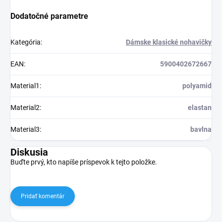
Dodatočné parametre
Kategória
:
Dámske klasické nohavičky
EAN
:
5900402672667
Material1
:
polyamid
Material2
:
elastan
Material3
:
bavlna
Diskusia
Buďte prvý, kto napíše príspevok k tejto položke.
Pridať komentár