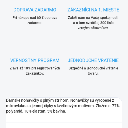
DOPRAVA ZADARMO
ZÁKAZNÍCI NA 1. MIESTE
Pri nákupe nad 60 € doprava
Záleží nám na Vašej spokojnosti
zadarmo.
a o tom svedčí aj 300 tisíc
verných zákazníkov.
VERNOSTNÝ PROGRAM
JEDNODUCHÉ VRÁTENIE
Zľava až 10% pre registrovaných
Bezpečné a jednoduché vrátenie
zákazníkov.
tovaru.
Dámske nohavičky s plným strihom. Nohavičky sú vyrobené z
mikrovlákna a jemnej čipky s kvetinovým motívom. Zloženie: 77%
polyamid, 18% elastan, 5% bavlna.