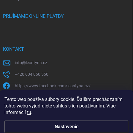
PRIJÍMAME ONLINE PLATBY
KONTAKT
info
@
leontyna.cz
+420 604 850 550
https://www.facebook.com/leontyna.cz/
leontyna.cz
Tento web používa súbory cookie. Ďalším prechádzaním
tohto webu vyjadrujete súhlas s ich používaním. Viac
@leontyna.cz
informácií
tu
.
Nastavenie