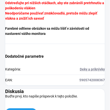
Odstreďujte pri nižších otáčkach, aby ste zabránili pretrhnutiu a
poškodeniu vlákien
Neodporúčame používať zmäkčovadlá, pretože môžu zlepiť
vlákna a znížiť ich savosť
Farebné odtiene obrázkov sa môžu líšiť v závislosti od
nastavení vášho monitora
Dodatočné parametre
Kategória
:
Deky a prikrývky
EAN
:
5905742008367
Diskusia
Buďte prvý, kto napíše príspevok k tejto položke.