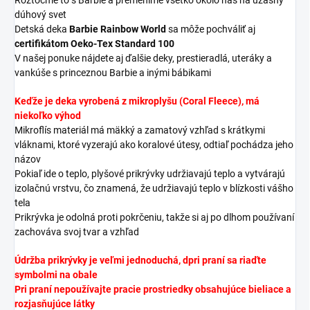
dúhový svet
Detská deka
Barbie Rainbow World
sa môže pochváliť aj
certifikátom Oeko-Tex Standard 100
V našej ponuke nájdete aj ďalšie deky, prestieradlá, uteráky a
vankúše s princeznou Barbie a inými bábikami
Keďže je deka vyrobená z mikroplyšu (Coral Fleece), má
niekoľko výhod
Mikroflís
materiál má mäkký a zamatový vzhľad s krátkymi
vláknami, ktoré vyzerajú ako koralové útesy, odtiaľ pochádza jeho
názov
Pokiaľ ide o teplo, plyšové prikrývky udržiavajú teplo a vytvárajú
izolačnú vrstvu, čo znamená, že udržiavajú teplo v blízkosti vášho
tela
Prikrývka je odolná proti pokrčeniu, takže si aj po dlhom používaní
zachováva svoj tvar a vzhľad
Údržba prikrývky je veľmi jednoduchá, d
pri praní sa riaďte
symbolmi na obale
Pri praní nepoužívajte pracie prostriedky obsahujúce bieliace a
rozjasňujúce látky