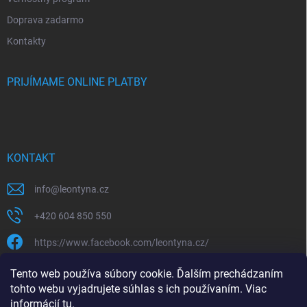
Doprava zadarmo
Kontakty
PRIJÍMAME ONLINE PLATBY
KONTAKT
info
@
leontyna.cz
+420 604 850 550
https://www.facebook.com/leontyna.cz/
leontyna.cz
Tento web používa súbory cookie. Ďalším prechádzaním
tohto webu vyjadrujete súhlas s ich používaním. Viac
@leontyna.cz
informácií
tu
.