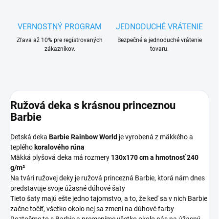
VERNOSTNÝ PROGRAM
JEDNODUCHÉ VRÁTENIE
Zľava až 10% pre registrovaných
Bezpečné a jednoduché vrátenie
zákazníkov.
tovaru.
Ružová deka s krásnou princeznou
Barbie
Detská deka
Barbie Rainbow World
je vyrobená z mäkkého a
teplého
koralového rúna
Mäkká plyšová deka má rozmery
130x170 cm a hmotnosť 240
g/m²
Na tvári ružovej deky je ružová princezná Barbie, ktorá nám dnes
predstavuje svoje úžasné dúhové šaty
Tieto šaty majú ešte jedno tajomstvo, a to, že keď sa v nich Barbie
začne točiť, všetko okolo nej sa zmení na dúhové farby
Roztočme to s Barbie a premeníme všetko okolo nás na úžasný