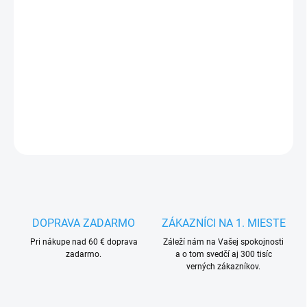
MÔŽEME
DORUČIŤ DO:
14.8.2026
−
+
Pridať do košíka
DETAILNÉ INFORMÁCIE
OPÝTAŤ SA
STRÁŽIŤ
DOPRAVA ZADARMO
ZÁKAZNÍCI NA 1. MIESTE
Pri nákupe nad 60 € doprava
Záleží nám na Vašej spokojnosti
zadarmo.
a o tom svedčí aj 300 tisíc
verných zákazníkov.