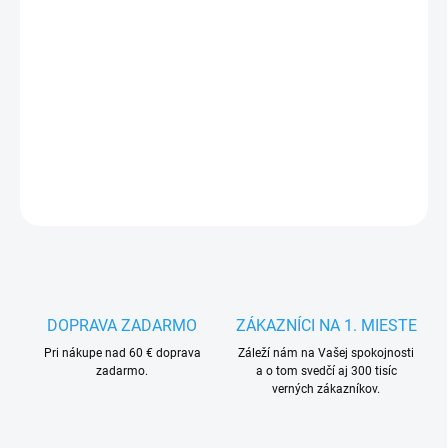
MÔŽEME
DORUČIŤ DO:
17.8.2026
−
+
Pridať do košíka
DETAILNÉ INFORMÁCIE
OPÝTAŤ SA
STRÁŽIŤ
DOPRAVA ZADARMO
ZÁKAZNÍCI NA 1. MIESTE
Pri nákupe nad 60 € doprava
Záleží nám na Vašej spokojnosti
zadarmo.
a o tom svedčí aj 300 tisíc
verných zákazníkov.