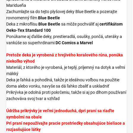
Maridueña
Zachumlajte sa do tejto plyšovej deky Blue Beetle a pozerajte
rovnomenný film
Blue Beetle
Deka z mikroflísu
Blue Beetle
sa môže pochváliť aj
certifikátom
Oeko-Tex Standard 100
Ponúkame aj ďalšie deky, prestieradlá, osušky, pončá, uteráky a
vankúše so superhrdinami
DC Comics a Marvel
Pretože deka je vyrobená z hrejivého koralového rúna,
ponúka
niekoľko výhod
Materiál, z ktorého je vyrobená, je teplý, príjemný na dotyk a veľmi
mäkký
Deka je ľahká a pohodlná, takže je ideálnou voľbou na použitie
doma alebo vonku, navyše sa dá ľahko zbaliť a uskladniť
Prikrývka je odolná proti pokrčeniu, takže si aj po dlhom používaní
zachováva svoj tvar a vzhľad
Údržba prikrývky je veľmi jednoduchá, d
pri praní sa riaďte
symbolmi na obale
Pri praní nepoužívajte pracie prostriedky obsahujúce bieliace a
rozjasňujúce látky