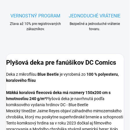
VERNOSTNÝ PROGRAM
JEDNODUCHÉ VRÁTENIE
Zľava až 10% pre registrovaných
Bezpečné a jednoduché vrátenie
zákazníkov.
tovaru.
Plyšová deka pre fanúšikov DC Comics
Deka z mikroflísu
Blue Beetle
je vyrobená zo
100 % polyesteru,
koralového flísu
Mäkká koralová fleecová deka má rozmery
150x200 cm s
hmotnosťou 240 g/m²
Plyšová deka je navrhnutá podľa
komiksového vydania hrdinov DC - Blue Beetle
Mexický tínedžer Jaime Reyes objaví záhadného mimozemského
chrobáka, ktorý mu poskytne superhrdinské brnenie a schopnosti
Tento komiksový hrdina sa v roku 2023 dočkal aj filmového
spracovania a Modrého chrobáka stvárnil americký herec Xolo