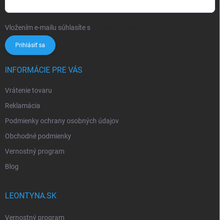
Vložením e-mailu súhlasíte s
podmienkami ochrany osobných údajov
Prihlásiť sa
INFORMÁCIE PRE VÁS
Vrátenie tovaru
Reklamácia
Podmienky ochrany osobných údajov
Obchodné podmienky
Vernostný program
Blog
LEONTYNA.SK
Vernostný program