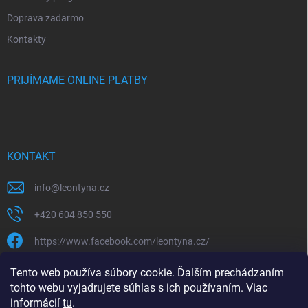
Doprava zadarmo
Kontakty
PRIJÍMAME ONLINE PLATBY
KONTAKT
info
@
leontyna.cz
+420 604 850 550
https://www.facebook.com/leontyna.cz/
leontyna.cz
Tento web používa súbory cookie. Ďalším prechádzaním
tohto webu vyjadrujete súhlas s ich používaním. Viac
@leontyna.cz
informácií
tu
.