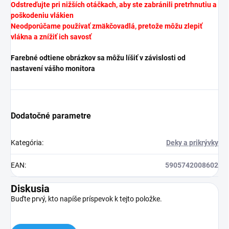
Odstreďujte pri nižších otáčkach, aby ste zabránili pretrhnutiu a
poškodeniu vlákien
Neodporúčame používať zmäkčovadlá, pretože môžu zlepiť
vlákna a znížiť ich savosť
Farebné odtiene obrázkov sa môžu líšiť v závislosti od
nastavení vášho monitora
Dodatočné parametre
Kategória
:
Deky a prikrývky
EAN
:
5905742008602
Diskusia
Buďte prvý, kto napíše príspevok k tejto položke.