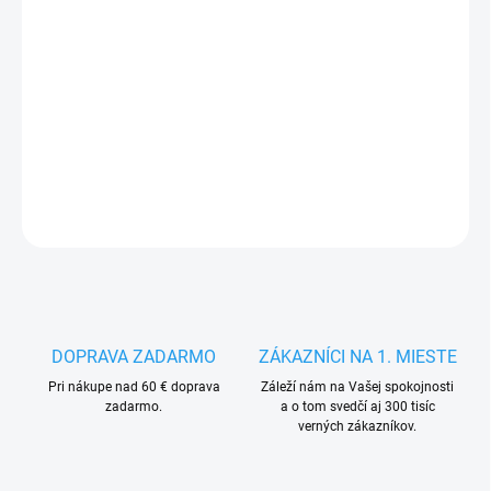
MÔŽEME
DORUČIŤ DO:
14.8.2026
−
+
Pridať do košíka
DETAILNÉ INFORMÁCIE
OPÝTAŤ SA
STRÁŽIŤ
DOPRAVA ZADARMO
ZÁKAZNÍCI NA 1. MIESTE
Pri nákupe nad 60 € doprava
Záleží nám na Vašej spokojnosti
zadarmo.
a o tom svedčí aj 300 tisíc
verných zákazníkov.