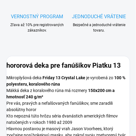
VERNOSTNÝ PROGRAM
JEDNODUCHÉ VRÁTENIE
Zľava až 10% pre registrovaných
Bezpečné a jednoduché vrátenie
zákazníkov.
tovaru.
hororová deka pre fanúšikov Piatku 13
Mikroplyšová deka
Friday 13 Crystal Lake
je vyrobená zo
100 %
polyesteru, koralového rúna
Mäkká deka z koralového rúna má rozmery
150x200 cm a
hmotnosť 240 g/m²
Pre vás, pravých a nefalšovaných fanúšikov, sme zaradili
absolútny horor
Kto nepozná túto hrôzu
séria dvanástich amerických filmov
natočených v rokoch 1980 až 2009
Hlavnou postavou je masový vrah Jason Voorhees, ktorý
zvyčajne nosí hokejovú masku, aby zakryl svoju znetvorenú tvár