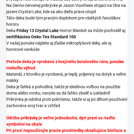
Na čierno-červenej prikrývke je Jason Voorhees stojaci na člne na
jazere Crystal Lake, kde sa ako dieťa práve utopil
Táto deka bude tým pravým doplnkom pre všetkých fanúšikov
hororu
Deka
Friday 13 Crystal Lake
Horror Blanket sa môže pochváliť aj
certifikáciou Oeko-Tex Standard 100
V našej ponuke nájdete aj ďalšie mikroplyšové deky, ale aj
hororové vankúše
Pretože deka je vyrobená z hrejivého koralového rúna,
ponúka
niekoľko výhod
Materiál, z ktorého je vyrobená, je teplý, príjemný na dotyk a veľmi
mäkký
Deka je ľahká a pohodlná, takže je ideálnou voľbou na použitie
doma alebo vonku, navyše sa dá ľahko zbaliť a uskladniť
Prikrývka je odolná proti pokrčeniu, takže si aj po dlhom používaní
zachováva svoj tvar a vzhľad
Údržba prikrývky je veľmi jednoduchá, d
pri praní sa riaďte
symbolmi na obale
Pri praní nepoužívajte pracie prostriedky obsahujúce bieliace a