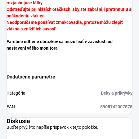
rozjasňujúce látky
Odstreďujte pri nižších otáčkach, aby ste zabránili pretrhnutiu a
poškodeniu vlákien
Neodporúčame používať zmäkčovadlá, pretože môžu zlepiť
vlákna a znížiť ich savosť
Farebné odtiene obrázkov sa môžu líšiť v závislosti od
nastavení vášho monitora
Dodatočné parametre
Kategória
:
Deky a prikrývky
EAN
:
5905742007575
Diskusia
Buďte prvý, kto napíše príspevok k tejto položke.