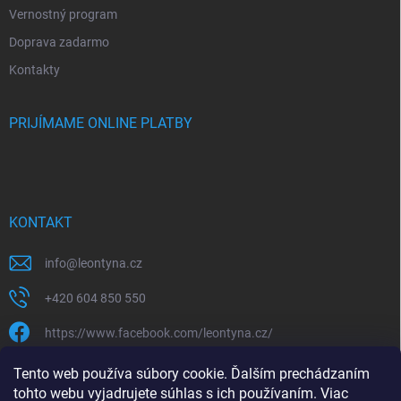
Vernostný program
Doprava zadarmo
Kontakty
PRIJÍMAME ONLINE PLATBY
KONTAKT
info
@
leontyna.cz
+420 604 850 550
https://www.facebook.com/leontyna.cz/
leontyna.cz
Tento web používa súbory cookie. Ďalším prechádzaním
tohto webu vyjadrujete súhlas s ich používaním. Viac