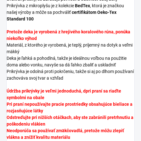
Prikrývka z mikroplyšu je z kolekcie
BedTex
, ktorá je značkou
našej výroby a môže sa pochváliť
certifikátom Oeko-Tex
Standard 100
Pretože deka je vyrobená z hrejivého koralového rúna,
ponúka
niekoľko výhod
Materiál, z ktorého je vyrobená, je teplý, príjemný na dotyk a veľmi
mäkký
Deka je ľahká a pohodlná, takže je ideálnou voľbou na použitie
doma alebo vonku, navyše sa dá ľahko zbaliť a uskladniť
Prikrývka je odolná proti pokrčeniu, takže si aj po dlhom používaní
zachováva svoj tvar a vzhľad
Údržba prikrývky je veľmi jednoduchá, d
pri praní sa riaďte
symbolmi na obale
Pri praní nepoužívajte pracie prostriedky obsahujúce bieliace a
rozjasňujúce látky
Odstreďujte pri nižších otáčkach, aby ste zabránili pretrhnutiu a
poškodeniu vlákien
Neodporúča sa používať zmäkčovadlá, pretože môžu zlepiť
vlákna a znížiť kvalitu materiálu