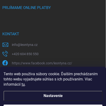
PRIJÍMAME ONLINE PLATBY
KONTAKT
info
@
leontyna.cz
+420 604 850 550
https://www.facebook.com/leontyna.cz/
leontyna.cz
Tento web používa súbory cookie. Ďalším prechádzaním
tohto webu vyjadrujete súhlas s ich používaním. Viac
@leontyna.cz
informácií
tu
.
Nastavenie