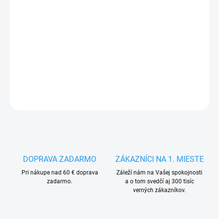
MÔŽEME
DORUČIŤ DO:
13.8.2026
−
+
Pridať do košíka
DETAILNÉ INFORMÁCIE
OPÝTAŤ SA
STRÁŽIŤ
DOPRAVA ZADARMO
ZÁKAZNÍCI NA 1. MIESTE
Pri nákupe nad 60 € doprava
Záleží nám na Vašej spokojnosti
zadarmo.
a o tom svedčí aj 300 tisíc
verných zákazníkov.