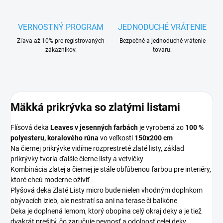
VERNOSTNÝ PROGRAM
JEDNODUCHÉ VRÁTENIE
Zľava až 10% pre registrovaných
Bezpečné a jednoduché vrátenie
zákazníkov.
tovaru.
Mäkká prikrývka so zlatými listami
Flísová deka
Leaves v jesenných farbách
je vyrobená zo
100 %
polyesteru, koralového rúna
vo veľkosti
150x200 cm
Na čiernej prikrývke vidíme rozprestreté zlaté listy, základ
prikrývky tvoria ďalšie čierne listy a vetvičky
Kombinácia zlatej a čiernej je stále obľúbenou farbou pre interiéry,
ktoré chcú moderne oživiť
Plyšová deka Zlaté Listy micro bude nielen vhodným doplnkom
obývacích izieb, ale nestratí sa ani na terase či balkóne
Deka je doplnená lemom, ktorý obopína celý okraj deky a je tiež
dvakrát prešitý, čo zaručuje pevnosť a odolnosť celej deky