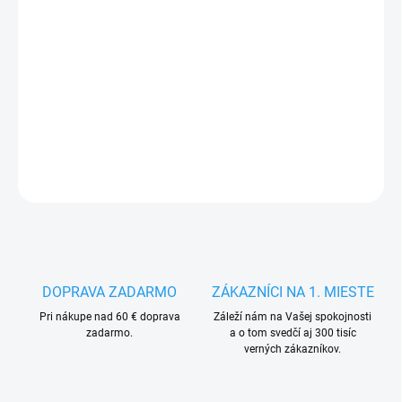
MÔŽEME
DORUČIŤ DO:
13.8.2026
−
+
Pridať do košíka
DETAILNÉ INFORMÁCIE
OPÝTAŤ SA
STRÁŽIŤ
DOPRAVA ZADARMO
ZÁKAZNÍCI NA 1. MIESTE
Pri nákupe nad 60 € doprava
Záleží nám na Vašej spokojnosti
zadarmo.
a o tom svedčí aj 300 tisíc
verných zákazníkov.