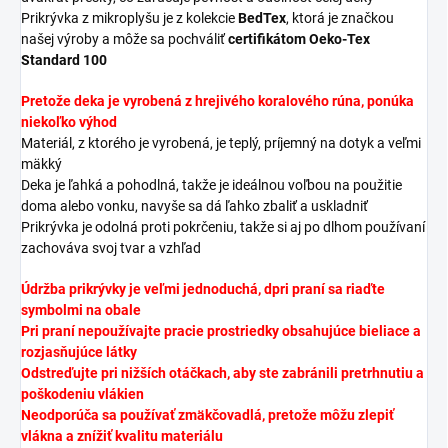
Prikrývka z mikroplyšu je z kolekcie
BedTex
, ktorá je značkou
našej výroby a môže sa pochváliť
certifikátom Oeko-Tex
Standard 100
Pretože deka je vyrobená z hrejivého koralového rúna,
ponúka
niekoľko výhod
Materiál, z ktorého je vyrobená, je teplý, príjemný na dotyk a veľmi
mäkký
Deka je ľahká a pohodlná, takže je ideálnou voľbou na použitie
doma alebo vonku, navyše sa dá ľahko zbaliť a uskladniť
Prikrývka je odolná proti pokrčeniu, takže si aj po dlhom používaní
zachováva svoj tvar a vzhľad
Údržba prikrývky je veľmi jednoduchá, d
pri praní sa riaďte
symbolmi na obale
Pri praní nepoužívajte pracie prostriedky obsahujúce bieliace a
rozjasňujúce látky
Odstreďujte pri nižších otáčkach, aby ste zabránili pretrhnutiu a
poškodeniu vlákien
Neodporúča sa používať zmäkčovadlá, pretože môžu zlepiť
vlákna a znížiť kvalitu materiálu