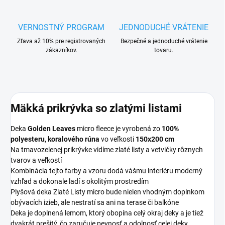
VERNOSTNÝ PROGRAM
JEDNODUCHÉ VRÁTENIE
Zľava až 10% pre registrovaných
Bezpečné a jednoduché vrátenie
zákazníkov.
tovaru.
Mäkká prikrývka so zlatými listami
Deka
Golden Leaves
micro fleece je vyrobená zo
100%
polyesteru, koralového rúna
vo veľkosti
150x200 cm
Na tmavozelenej prikrývke vidíme zlaté listy a vetvičky rôznych
tvarov a veľkostí
Kombinácia tejto farby a vzoru dodá vášmu interiéru moderný
vzhľad a
dokonale ladí s okolitým prostredím
Plyšová deka Zlaté Listy micro bude nielen vhodným doplnkom
obývacích izieb, ale nestratí sa ani na terase či balkóne
Deka je doplnená lemom, ktorý obopína celý okraj deky a je tiež
dvakrát prešitý, čo zaručuje pevnosť a odolnosť celej deky