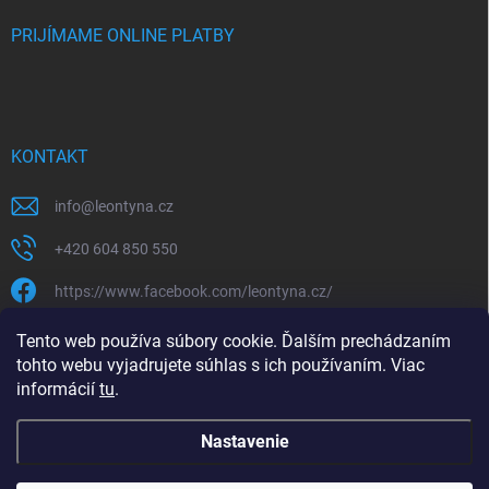
PRIJÍMAME ONLINE PLATBY
KONTAKT
info
@
leontyna.cz
+420 604 850 550
https://www.facebook.com/leontyna.cz/
leontyna.cz
Tento web používa súbory cookie. Ďalším prechádzaním
tohto webu vyjadrujete súhlas s ich používaním. Viac
@leontyna.cz
informácií
tu
.
Nastavenie