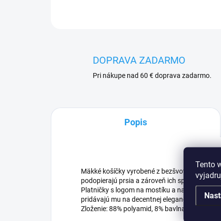
DOPRAVA ZADARMO
Pri nákupe nad 60 € doprava zadarmo.
Popis
Tento 
Mäkké košíčky vyrobené z bezšvovej kombinác
vyjadru
podopierajú prsia a zároveň ich spájajú, vďak
Platničky s logom na mostíku a na zapínaní o
Nast
pridávajú mu na decentnej elegancii.
Zloženie: 88% polyamid, 8% bavlna, 4% elasta