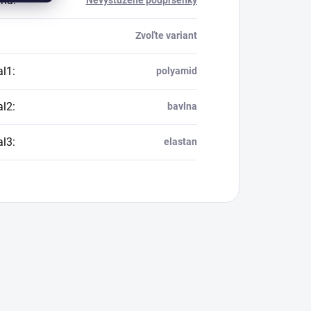
ria
:
Nevystužené podprsenky
Zvoľte variant
al1
:
polyamid
al2
:
bavlna
al3
:
elastan