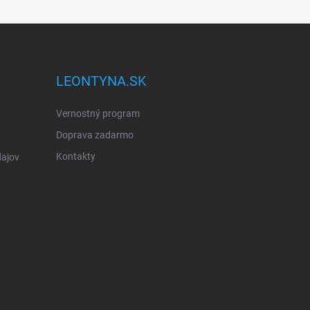
LEONTYNA.SK
Vernostný program
Doprava zadarmo
Kontakty
ajov