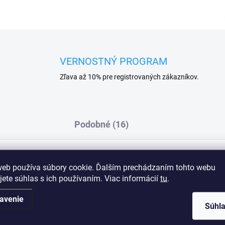
VERNOSTNÝ PROGRAM
Zľava až 10% pre registrovaných zákazníkov.
Podobné (16)
web používa súbory cookie. Ďalším prechádzaním tohto webu
ie jednoduchej a vkusnej čipky pevne
Dod
jete súhlas s ich používaním. Viac informácií
tu
.
a čomu je dekolt mimoriadne zvodný a lákavý.
živujú jednofarebný model Yasemin a
avenie
Súhl
n