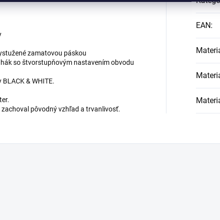
Kategó
EAN
:
y
Materi
 vystužené zamatovou páskou
dový hák so štvorstupňovým nastavením obvodu
Materi
ky BLACK & WHITE.
ter.
Materi
 zachoval pôvodný vzhľad a trvanlivosť.