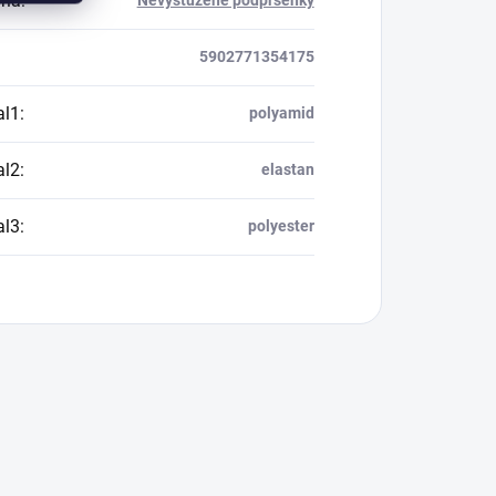
ria
:
Nevystužené podprsenky
5902771354175
al1
:
polyamid
al2
:
elastan
al3
:
polyester