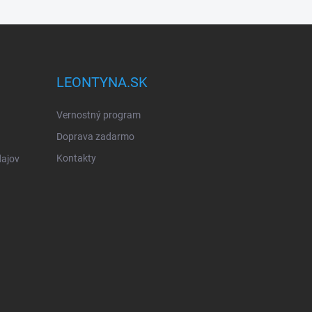
LEONTYNA.SK
Vernostný program
Doprava zadarmo
Kontakty
ajov