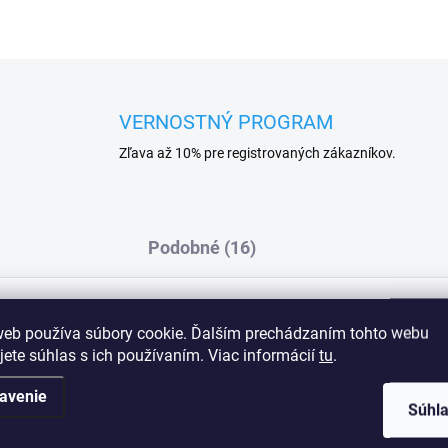
VERNOSTNÝ PROGRAM
Zľava až 10% pre registrovaných zákazníkov.
Podobné (16)
web používa súbory cookie. Ďalším prechádzaním tohto webu
 ženy so stredne veľkými a veľkými prsiami.
Dod
jete súhlas s ich používaním. Viac informácií
tu
.
avenie
Súhl