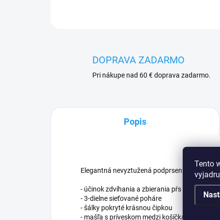
DOPRAVA ZADARMO
Pri nákupe nad 60 € doprava zadarmo.
Popis
Tento 
Elegantná nevyztužená podprsenka ideálna pre
vyjadru
- účinok zdvíhania a zbierania pŕs dovnútra
Nast
- 3-dielne sieťované poháre
- šálky pokryté krásnou čipkou
- mašľa s príveskom medzi košíčkami