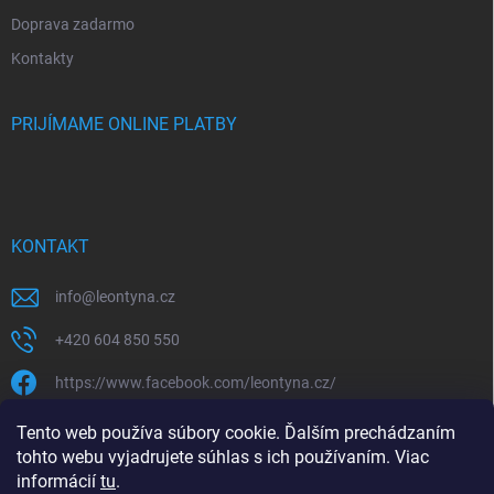
Doprava zadarmo
Kontakty
PRIJÍMAME ONLINE PLATBY
KONTAKT
info
@
leontyna.cz
+420 604 850 550
https://www.facebook.com/leontyna.cz/
leontyna.cz
Tento web používa súbory cookie. Ďalším prechádzaním
tohto webu vyjadrujete súhlas s ich používaním. Viac
@leontyna.cz
informácií
tu
.