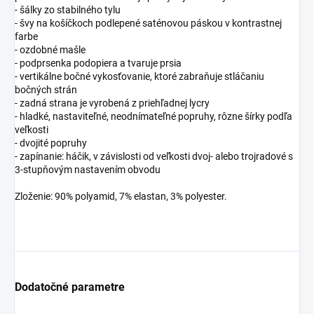
- šálky zo stabilného tylu
- švy na košíčkoch podlepené saténovou páskou v kontrastnej
farbe
- ozdobné mašle
- podprsenka podopiera a tvaruje prsia
- vertikálne bočné vykosťovanie, ktoré zabraňuje stláčaniu
bočných strán
- zadná strana je vyrobená z priehľadnej lycry
- hladké, nastaviteľné, neodnímateľné popruhy, rôzne šírky podľa
veľkosti
- dvojité popruhy
- zapínanie: háčik, v závislosti od veľkosti dvoj- alebo trojradové s
3-stupňovým nastavením obvodu
Zloženie: 90% polyamid, 7% elastan, 3% polyester.
Dodatočné parametre