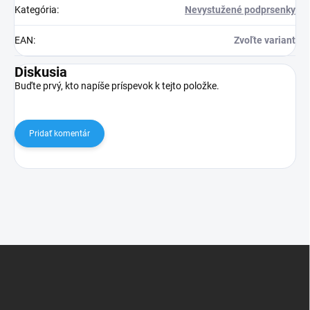
Kategória
:
Nevystužené podprsenky
EAN
:
Zvoľte variant
Diskusia
Buďte prvý, kto napíše príspevok k tejto položke.
Pridať komentár
Z
á
p
ä