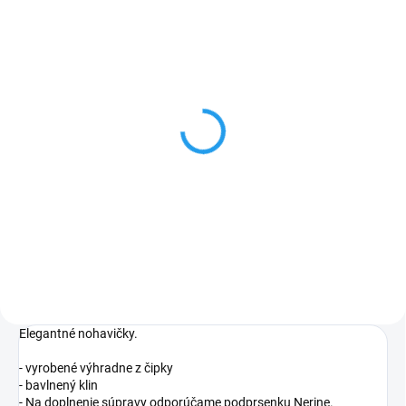
Podložka pod podprsenku
3931/11 Nerine - Push - up
€49,33
Sivá
Elegantné nohavičky.
- vyrobené výhradne z čipky
- bavlnený klin
- Na doplnenie súpravy odporúčame podprsenku Nerine.