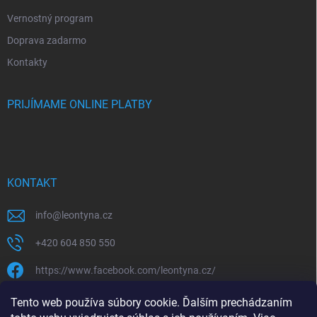
Vernostný program
Doprava zadarmo
Kontakty
PRIJÍMAME ONLINE PLATBY
KONTAKT
info
@
leontyna.cz
+420 604 850 550
https://www.facebook.com/leontyna.cz/
leontyna.cz
Tento web používa súbory cookie. Ďalším prechádzaním