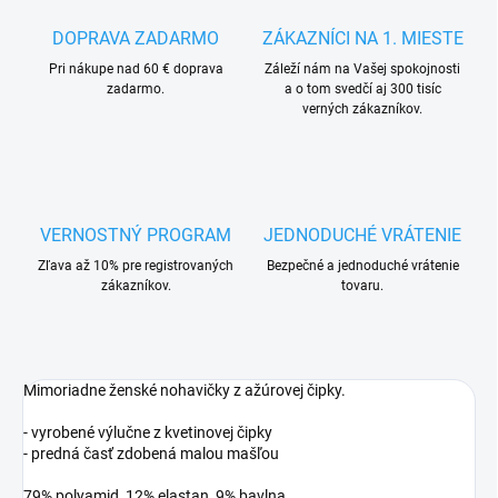
DOPRAVA ZADARMO
ZÁKAZNÍCI NA 1. MIESTE
Pri nákupe nad 60 € doprava
Záleží nám na Vašej spokojnosti
zadarmo.
a o tom svedčí aj 300 tisíc
verných zákazníkov.
VERNOSTNÝ PROGRAM
JEDNODUCHÉ VRÁTENIE
Zľava až 10% pre registrovaných
Bezpečné a jednoduché vrátenie
zákazníkov.
tovaru.
Mimoriadne ženské nohavičky z ažúrovej čipky.
- vyrobené výlučne z kvetinovej čipky
- predná časť zdobená malou mašľou
79% polyamid, 12% elastan, 9% bavlna.