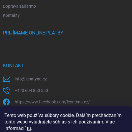
Doprava zadarmo
Kontakty
PRIJÍMAME ONLINE PLATBY
KONTAKT
info
@
leontyna.cz
+420 604 850 550
https://www.facebook.com/leontyna.cz/
leontyna.cz
Tento web používa súbory cookie. Ďalším prechádzaním
tohto webu vyjadrujete súhlas s ich používaním. Viac
@leontyna.cz
informácií
tu
.