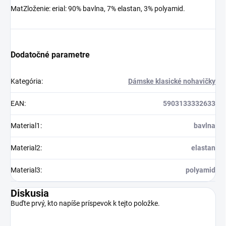
MatZloženie: erial: 90% bavlna, 7% elastan, 3% polyamid.
Dodatočné parametre
Kategória
:
Dámske klasické nohavičky
EAN
:
5903133332633
Material1
:
bavlna
Material2
:
elastan
Material3
:
polyamid
Diskusia
Buďte prvý, kto napíše príspevok k tejto položke.