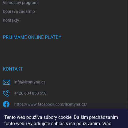
Vernostný program
Doprava zadarmo
Kontakty
PRIJÍMAME ONLINE PLATBY
KONTAKT
info
@
leontyna.cz
+420 604 850 550
https://www.facebook.com/leontyna.cz/
leontyna.cz
Tento web používa súbory cookie. Ďalším prechádzaním
tohto webu vyjadrujete súhlas s ich používaním. Viac
@leontyna.cz