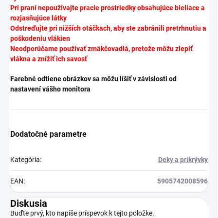
Pri praní nepoužívajte pracie prostriedky obsahujúce bieliace a
rozjasňujúce látky
Odstreďujte pri nižších otáčkach, aby ste zabránili pretrhnutiu a
poškodeniu vlákien
Neodporúčame používať zmäkčovadlá, pretože môžu zlepiť
vlákna a znížiť ich savosť
Farebné odtiene obrázkov sa môžu líšiť v závislosti od
nastavení vášho monitora
Dodatočné parametre
Kategória
:
Deky a prikrývky
EAN
:
5905742008596
Diskusia
Buďte prvý, kto napíše príspevok k tejto položke.