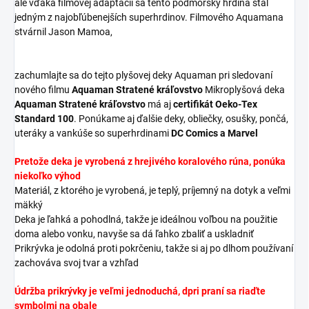
ale vďaka filmovej adaptácii sa tento podmorský hrdina stal
jedným z najobľúbenejších superhrdinov. Filmového Aquamana
stvárnil Jason Mamoa,
zachumlajte sa do tejto plyšovej deky Aquaman pri sledovaní
nového filmu
Aquaman Stratené kráľovstvo
Mikroplyšová deka
Aquaman Stratené kráľovstvo
má aj
certifikát Oeko-Tex
Standard 100
. Ponúkame aj ďalšie deky, obliečky, osušky, pončá,
uteráky a vankúše so superhrdinami
DC Comics a Marvel
Pretože deka je vyrobená z hrejivého koralového rúna,
ponúka
niekoľko výhod
Materiál, z ktorého je vyrobená, je teplý, príjemný na dotyk a veľmi
mäkký
Deka je ľahká a pohodlná, takže je ideálnou voľbou na použitie
doma alebo vonku, navyše sa dá ľahko zbaliť a uskladniť
Prikrývka je odolná proti pokrčeniu, takže si aj po dlhom používaní
zachováva svoj tvar a vzhľad
Údržba prikrývky je veľmi jednoduchá, d
pri praní sa riaďte
symbolmi na obale