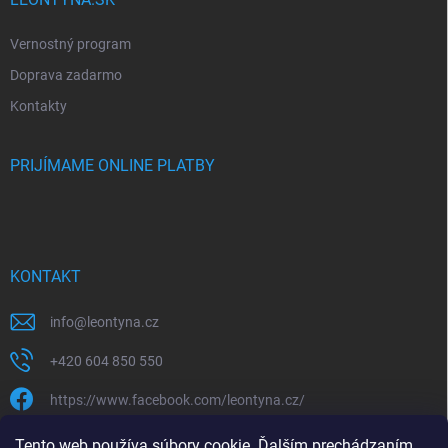
Vernostný program
Doprava zadarmo
Kontakty
PRIJÍMAME ONLINE PLATBY
KONTAKT
info
@
leontyna.cz
+420 604 850 550
https://www.facebook.com/leontyna.cz/
leontyna.cz
Tento web používa súbory cookie. Ďalším prechádzaním