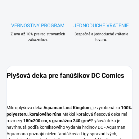
VERNOSTNÝ PROGRAM
JEDNODUCHÉ VRÁTENIE
Zľava až 10% pre registrovaných
Bezpečné a jednoduché vrátenie
zákazníkov.
tovaru.
Plyšová deka pre fanúšikov DC Comics
Mikroplyšová deka
Aquaman Lost Kingdom,
je vyrobená zo
100%
polyesteru, koralového rúna
Mäkká koralová fleecová deka má
rozmery
150x200 cm, s gramážou 240 g/m²
Plyšová deka je
navrhnutá podľa komiksového vydania hrdinov DC - Aquaman
Aquamana poznajú nielen fanúšikovia Ligy spravodlivých,