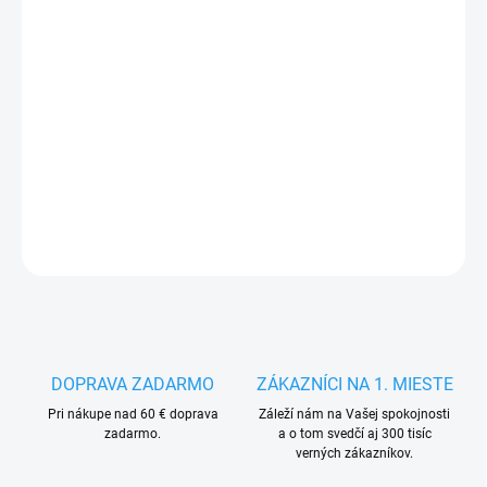
Jednotková
SKLADEM - EXTERNÍ SKLAD 3 DNY
(>5 KS)
cena:
MÔŽEME
DORUČIŤ DO:
13.8.2026
−
+
Pridať do košíka
DETAILNÉ INFORMÁCIE
OPÝTAŤ SA
STRÁŽIŤ
DOPRAVA ZADARMO
ZÁKAZNÍCI NA 1. MIESTE
Pri nákupe nad 60 € doprava
Záleží nám na Vašej spokojnosti
zadarmo.
a o tom svedčí aj 300 tisíc
verných zákazníkov.