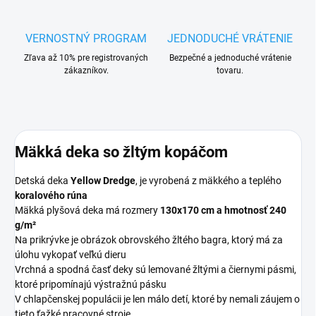
VERNOSTNÝ PROGRAM
JEDNODUCHÉ VRÁTENIE
Zľava až 10% pre registrovaných
Bezpečné a jednoduché vrátenie
zákazníkov.
tovaru.
Mäkká deka so žltým kopáčom
Detská deka
Yellow Dredge
, je vyrobená z mäkkého a teplého
koralového rúna
Mäkká plyšová deka má rozmery
130x170 cm a hmotnosť 240
g/m²
Na prikrývke je obrázok obrovského žltého bagra, ktorý má za
úlohu vykopať veľkú dieru
Vrchná a spodná časť deky sú lemované žltými a čiernymi pásmi,
ktoré pripomínajú výstražnú pásku
V chlapčenskej populácii je len málo detí, ktoré by nemali záujem o
tieto ťažké pracovné stroje