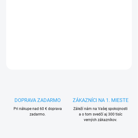
MÔŽEME
DORUČIŤ DO:
14.8.2026
−
+
Pridať do košíka
DETAILNÉ INFORMÁCIE
OPÝTAŤ SA
STRÁŽIŤ
DOPRAVA ZADARMO
ZÁKAZNÍCI NA 1. MIESTE
Pri nákupe nad 60 € doprava
Záleží nám na Vašej spokojnosti
zadarmo.
a o tom svedčí aj 300 tisíc
verných zákazníkov.