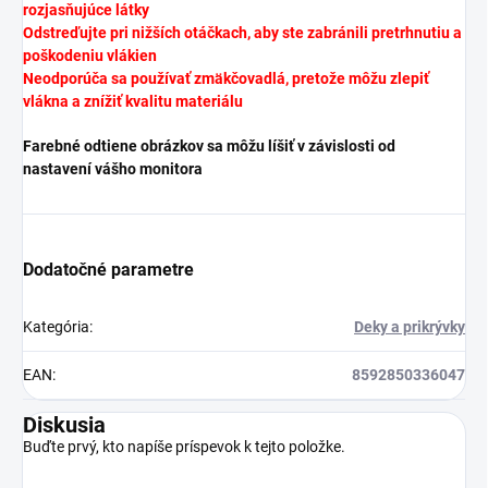
rozjasňujúce látky
Odstreďujte pri nižších otáčkach, aby ste zabránili pretrhnutiu a
poškodeniu vlákien
Neodporúča sa používať zmäkčovadlá, pretože môžu zlepiť
vlákna a znížiť kvalitu materiálu
Farebné odtiene obrázkov sa môžu líšiť v závislosti od
nastavení vášho monitora
Dodatočné parametre
Kategória
:
Deky a prikrývky
EAN
:
8592850336047
Diskusia
Buďte prvý, kto napíše príspevok k tejto položke.