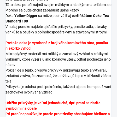
Táto deka poteší najmä svojím mäkkým a hladkým materiálom, do
ktorého sa bude chcieť zababušiť úplne každý
Deka
Yellow Digger
sa môže pochváliť aj
certifikátom Oeko-Tex
Standard 100
V našej ponuke nájdete aj ďalšie prikrývky, prestieradlá, uteráky,
vankúše a osušky s poľnohospodárskymi a stavebnými strojmi
Pretože deka je vyrobená z hrejivého koralového rúna,
ponúka
niekoľko výhod
Mikroplyšový materiál má mäkký a zamatový vzhľad s krátkymi
vláknami, ktoré vyzerajú ako koralové útesy, odtiaľ pochádza jeho
názov
Pokiaľ ide o teplo, plyšové prikrývky udržiavajú teplo a vytvárajú
izolačnú vrstvu, čo znamená, že udržiavajú teplo v blízkosti vášho
tela
Prikrývka je odolná proti pokrčeniu, takže si aj po dlhom používaní
zachováva svoj tvar a vzhľad
Údržba prikrývky je veľmi jednoduchá, d
pri praní sa riaďte
symbolmi na obale
Pri praní nepoužívajte pracie prostriedky obsahujúce bieliace a