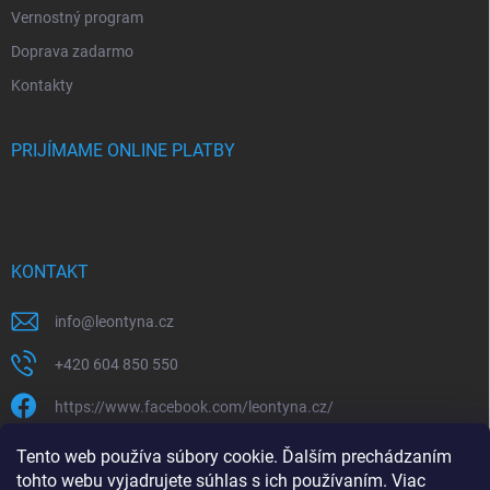
Vernostný program
Doprava zadarmo
Kontakty
PRIJÍMAME ONLINE PLATBY
KONTAKT
info
@
leontyna.cz
+420 604 850 550
https://www.facebook.com/leontyna.cz/
leontyna.cz
Tento web používa súbory cookie. Ďalším prechádzaním
tohto webu vyjadrujete súhlas s ich používaním. Viac