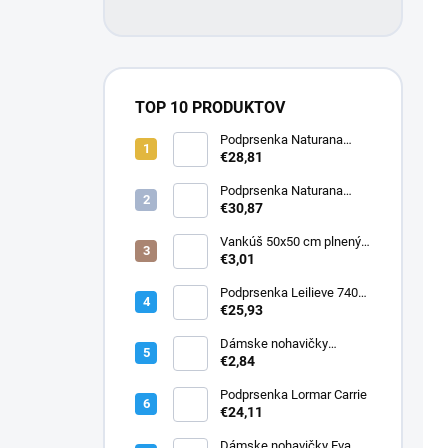
TOP 10 PRODUKTOV
Podprsenka Naturana
5063 zmenšovacia
€28,81
Podprsenka Naturana
5363 zmenšovacia
€30,87
Vankúš 50x50 cm plnený
silikonizovaným dutým
€3,01
vláknom
Podprsenka Leilieve 7400
super push-up
€25,93
Dámske nohavičky
Elizabeth
€2,84
Podprsenka Lormar Carrie
€24,11
Dámske nohavičky Eva