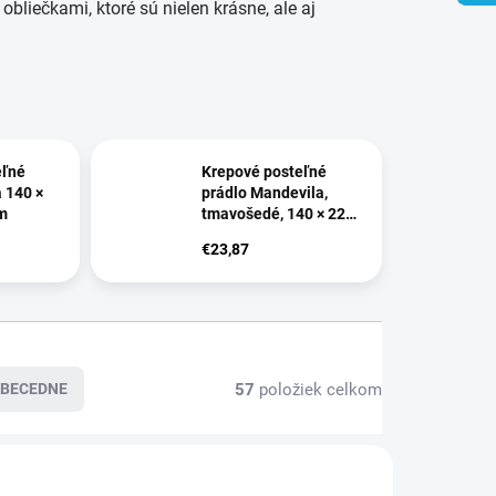
obliečkami, ktoré sú nielen krásne, ale aj
eľné
Krepové posteľné
 140 ×
prádlo Mandevila,
cm
tmavošedé, 140 × 220,
70 × 90 cm
€23,87
57
položiek celkom
BECEDNE