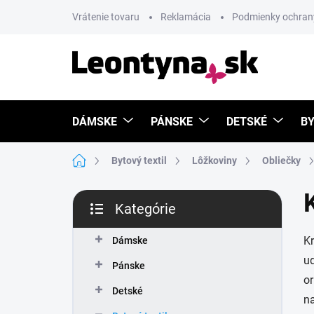
Prejsť
Vrátenie tovaru
Reklamácia
Podmienky ochran
na
obsah
DÁMSKE
PÁNSKE
DETSKÉ
BY
Domov
Bytový textil
Lôžkoviny
Obliečky
B
Kategórie
o
Preskočiť
č
kategórie
Kr
n
Dámske
ý
ud
Pánske
p
or
a
Detské
na
n