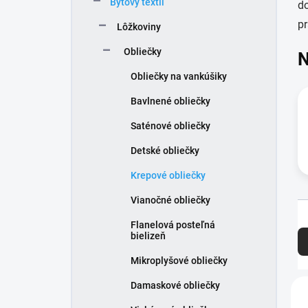
Bytový textil
e
do
l
pr
Lôžkoviny
Obliečky
N
Obliečky na vankúšiky
Bavlnené obliečky
Saténové obliečky
Detské obliečky
Krepové obliečky
Vianočné obliečky
R
Flanelová posteľná
a
bielizeň
d
Mikroplyšové obliečky
e
n
V
Damaskové obliečky
i
ý