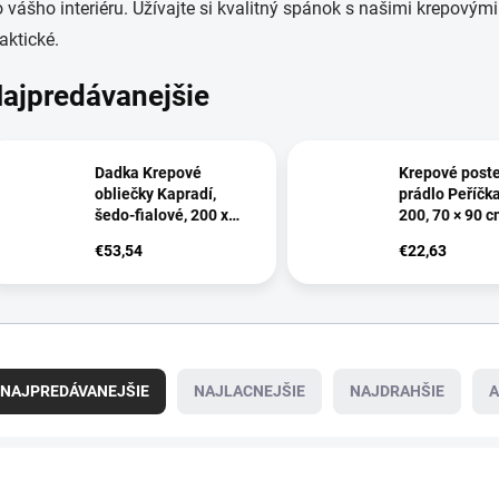
 vášho interiéru. Užívajte si kvalitný spánok s našimi krepovými 
aktické.
ajpredávanejšie
Dadka Krepové
Krepové post
obliečky Kapradí,
prádlo Peříčka
šedo-fialové, 200 x
200, 70 × 90 
200, 2 x 70 x 90 cm
€53,54
€22,63
NAJPREDÁVANEJŠIE
NAJLACNEJŠIE
NAJDRAHŠIE
A