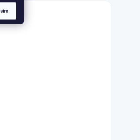
asím
NOVINKA
pu
Plátno vrátane krepu
200,
Mandala béžová
140x200, 70x90 cm
€31,37