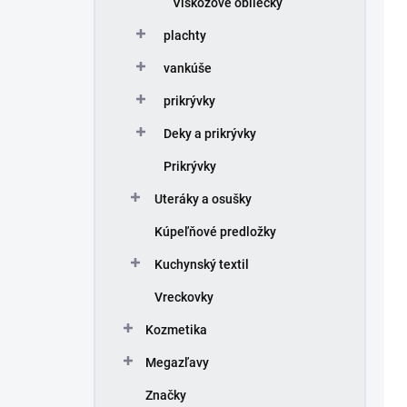
e
Viskózové obliečky
p
p
i
plachty
r
s
o
p
vankúše
d
r
prikrývky
u
o
k
d
Deky a prikrývky
t
u
o
k
Prikrývky
v
t
Uteráky a osušky
o
v
Kúpeľňové predložky
Kuchynský textil
Vreckovky
Kozmetika
Megazľavy
Značky