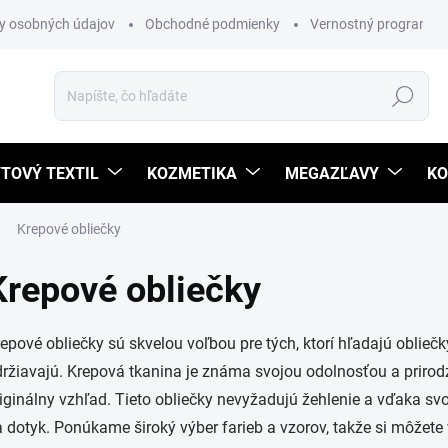
y osobných údajov
Obchodné podmienky
Vernostný program
Hľadať
TOVÝ TEXTIL
KOZMETIKA
MEGAZĽAVY
KO
Krepové obliečky
Krepové obliečky
epové obliečky sú skvelou voľbou pre tých, ktorí hľadajú obliečk
ržiavajú. Krepová tkanina je známa svojou odolnosťou a prirodz
iginálny vzhľad. Tieto obliečky nevyžadujú žehlenie a vďaka svo
 dotyk. Ponúkame široký výber farieb a vzorov, takže si môžete