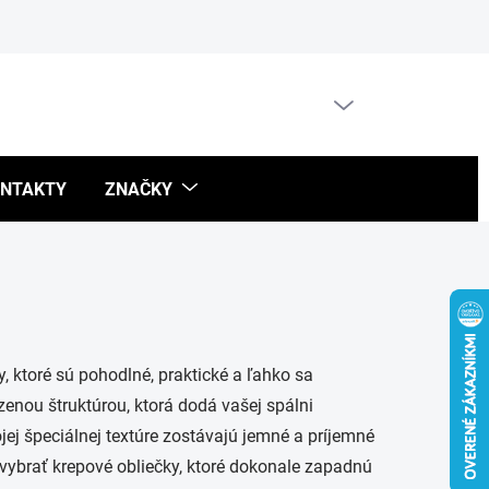
Blog
PRÁZDNY KOŠÍK
NÁKUPNÝ
KOŠÍK
NTAKTY
ZNAČKY
y, ktoré sú pohodlné, praktické a ľahko sa
enou štruktúrou, ktorá dodá vašej spálni
jej špeciálnej textúre zostávajú jemné a príjemné
 vybrať krepové obliečky, ktoré dokonale zapadnú