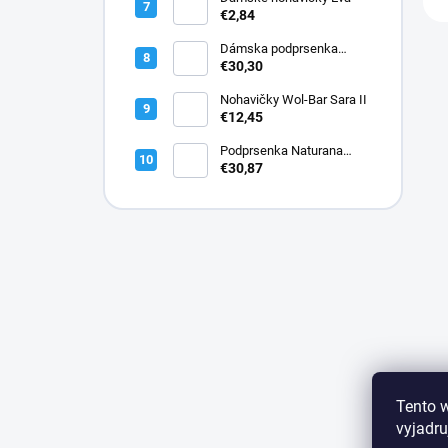
€2,84
Dámska podprsenka
Lormar PLUNGE SATEN
€30,30
1900
Nohavičky Wol-Bar Sara II
€12,45
Podprsenka Naturana
5144 bavlnená
€30,87
Tento 
vyjadru