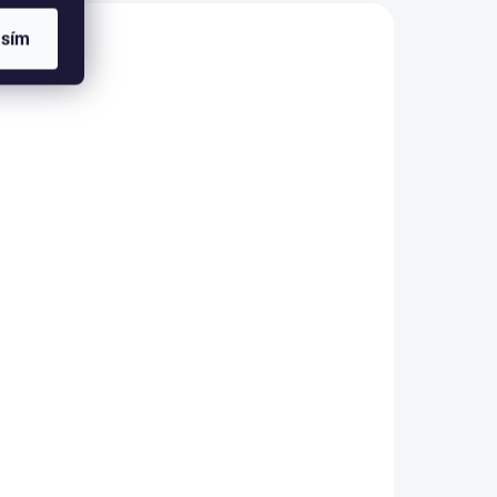
asím
Dadka Obliečky
damašok Kávové zrno
x90
biele 140x200, 70x90
cm
€58,57