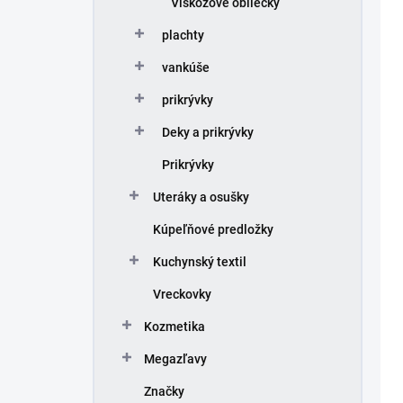
e
Viskózové obliečky
p
p
i
plachty
r
s
o
p
vankúše
d
r
prikrývky
u
o
k
d
Deky a prikrývky
t
u
o
k
Prikrývky
v
t
Uteráky a osušky
o
v
Kúpeľňové predložky
Kuchynský textil
Vreckovky
Kozmetika
Megazľavy
Značky