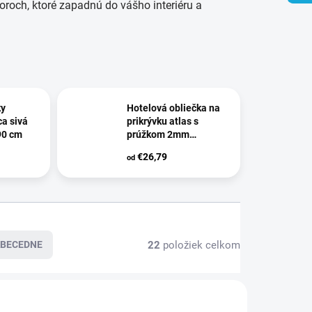
roch, ktoré zapadnú do vášho interiéru a
ky
Hotelová obliečka na
a sivá
prikrývku atlas s
90 cm
prúžkom 2mm
140x200cm biela
€26,79
od
22
položiek celkom
BECEDNE