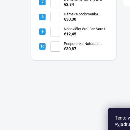
€2,84
Dámska podprsenka
Lormar PLUNGE SATEN
€30,30
1900
Nohavičky Wol-Bar Sara II
€12,45
Podprsenka Naturana
5144 bavlnená
€30,87
Tento 
vyjadru