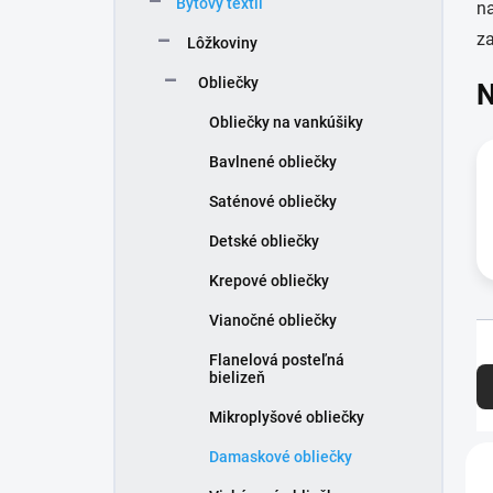
Bytový textil
e
na
l
z
Lôžkoviny
Obliečky
N
Obliečky na vankúšiky
Bavlnené obliečky
Saténové obliečky
Detské obliečky
Krepové obliečky
Vianočné obliečky
R
Flanelová posteľná
a
bielizeň
d
Mikroplyšové obliečky
e
n
V
Damaskové obliečky
i
ý