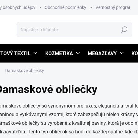
y osobných údajov
Obchodné podmienky
Vernostný program
Hľadať
TOVÝ TEXTIL
KOZMETIKA
MEGAZĽAVY
KO
Damaskové obliečky
Damaskové obliečky
maškové obliečky sú synonymom pre luxus, eleganciu a kvalitu.
aninou a vytkávanými vzormi, ktoré zabezpečujú nielen krásny v
maškové obliečky sú vyrobené z kvalitnej bavlny, ktorá je odol
ržiavateľná. Tento typ obliečok sa hodí do každej spálne, kde c