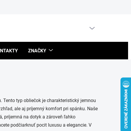
Blog
PRÁZDNY KOŠÍK
NÁKUPNÝ
KOŠÍK
NTAKTY
ZNAČKY
 Tento typ obliečok je charakteristický jemnou
zhľad, ale aj príjemný komfort pri spánku. Naše
ná, príjemná na dotyk a zároveň ľahko
hcete podčiarknuť pocit luxusu a elegancie. V