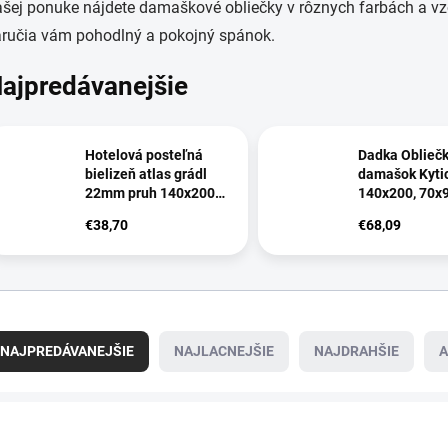
šej ponuke nájdete damaškové obliečky v rôznych farbách a vzo
aručia vám pohodlný a pokojný spánok.
ajpredávanejšie
Hotelová posteľná
Dadka Oblieč
bielizeň atlas grádl
damašok Kytic
22mm pruh 140x200,
140x200, 70x
70x90cm marhuľová
€38,70
€68,09
NAJPREDÁVANEJŠIE
NAJLACNEJŠIE
NAJDRAHŠIE
A
NOVINKA