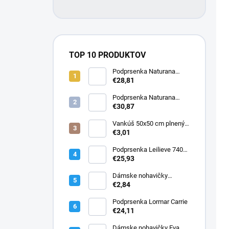
TOP 10 PRODUKTOV
Podprsenka Naturana
5063 zmenšovacia
€28,81
Podprsenka Naturana
5363 zmenšovacia
€30,87
Vankúš 50x50 cm plnený
silikonizovaným dutým
€3,01
vláknom
Podprsenka Leilieve 7400
super push-up
€25,93
Dámske nohavičky
Elizabeth
€2,84
Podprsenka Lormar Carrie
€24,11
Dámske nohavičky Eva