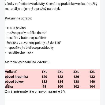
všetky voľnočasové aktivity. Oceníte aj praktické vrecká. Použitý
materiál je príjemný a pružný na dotyk.
Pokyny na údržbu:
- 100 % bavlna
- možno prať v práčke do 30°
- nesušte v bubnovej sušičke
- žehlička z reverznej polohy až do 110°
- nepoužívajte bieliace prostriedky
- nečistite chemicky
Merania vykonané na výrobku:
Veľkosť
1XL
2XL
3XL
4XL
obvod hrudníka
120
122
126
132
obvod bokov
132
134
138
140
dĺžka
98
100
102
104
Zmrštenie materiálu pri prvom praní je 3 %