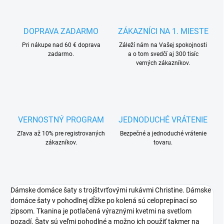
DOPRAVA ZADARMO
ZÁKAZNÍCI NA 1. MIESTE
Pri nákupe nad 60 € doprava
Záleží nám na Vašej spokojnosti
zadarmo.
a o tom svedčí aj 300 tisíc
verných zákazníkov.
VERNOSTNÝ PROGRAM
JEDNODUCHÉ VRÁTENIE
Zľava až 10% pre registrovaných
Bezpečné a jednoduché vrátenie
zákazníkov.
tovaru.
Dámske domáce šaty s trojštvrťovými rukávmi Christine. Dámske
domáce šaty v pohodlnej dĺžke po kolená sú celoprepínací so
zipsom. Tkanina je potlačená výraznými kvetmi na svetlom
pozadí. Šaty sú veľmi pohodlné a možno ich použiť takmer na