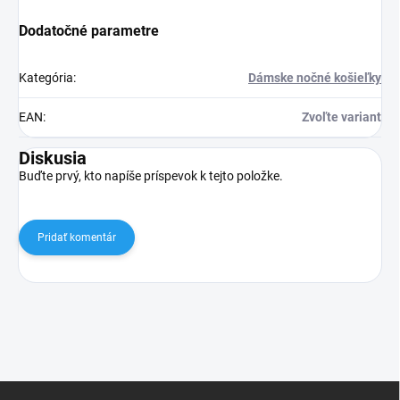
Dodatočné parametre
Kategória
:
Dámske nočné košieľky
EAN
:
Zvoľte variant
Diskusia
Buďte prvý, kto napíše príspevok k tejto položke.
Pridať komentár
Z