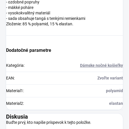
- ozdobné popruhy
- mäkké poháre
- vysokokvalitný materiál
- sada obsahuje tangá s tenkými remienkami
Zloženie: 85 % polyamid, 15 % elastan.
Dodatočné parametre
Kategória
:
Dámske nočné košieľky
EAN
:
Zvoľte variant
Material1
:
polyamid
Material2
:
elastan
Diskusia
Buďte prvý, kto napíše príspevok k tejto položke.