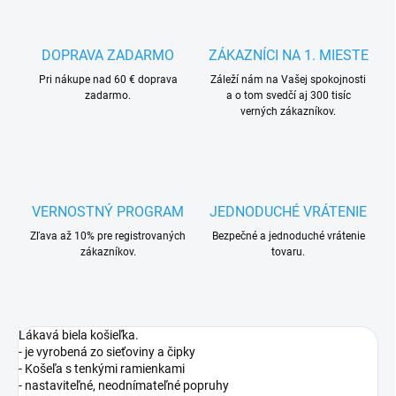
DOPRAVA ZADARMO
ZÁKAZNÍCI NA 1. MIESTE
Pri nákupe nad 60 € doprava
Záleží nám na Vašej spokojnosti
zadarmo.
a o tom svedčí aj 300 tisíc
verných zákazníkov.
VERNOSTNÝ PROGRAM
JEDNODUCHÉ VRÁTENIE
Zľava až 10% pre registrovaných
Bezpečné a jednoduché vrátenie
zákazníkov.
tovaru.
Lákavá biela košieľka.
- je vyrobená zo sieťoviny a čipky
- Košeľa s tenkými ramienkami
- nastaviteľné, neodnímateľné popruhy