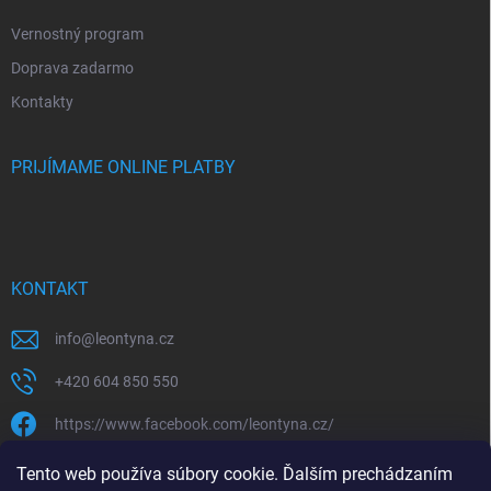
Vernostný program
Doprava zadarmo
Kontakty
PRIJÍMAME ONLINE PLATBY
KONTAKT
info
@
leontyna.cz
+420 604 850 550
https://www.facebook.com/leontyna.cz/
leontyna.cz
Tento web používa súbory cookie. Ďalším prechádzaním