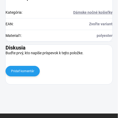
Kategória
:
Dámske nočné košieľky
EAN
:
Zvoľte variant
Material1
:
polyester
Diskusia
Buďte prvý, kto napíše príspevok k tejto položke.
Pridať komentár
Z