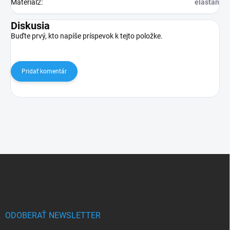
Material2
:
elastan
Diskusia
Buďte prvý, kto napíše príspevok k tejto položke.
Pridať komentár
Z
á
p
ä
t
i
ODOBERAŤ NEWSLETTER
e