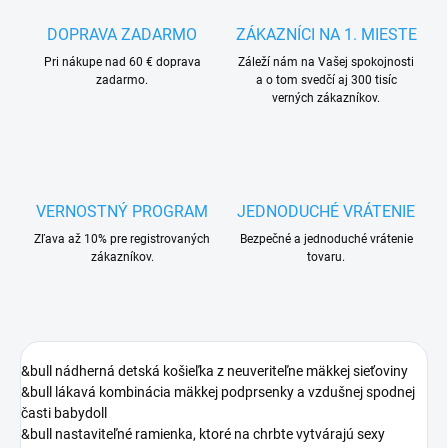
DOPRAVA ZADARMO
ZÁKAZNÍCI NA 1. MIESTE
Pri nákupe nad 60 € doprava
Záleží nám na Vašej spokojnosti
zadarmo.
a o tom svedčí aj 300 tisíc
verných zákazníkov.
VERNOSTNÝ PROGRAM
JEDNODUCHÉ VRÁTENIE
Zľava až 10% pre registrovaných
Bezpečné a jednoduché vrátenie
zákazníkov.
tovaru.
&bull nádherná detská košieľka z neuveriteľne mäkkej sieťoviny
&bull lákavá kombinácia mäkkej podprsenky a vzdušnej spodnej
časti babydoll
&bull nastaviteľné ramienka, ktoré na chrbte vytvárajú sexy