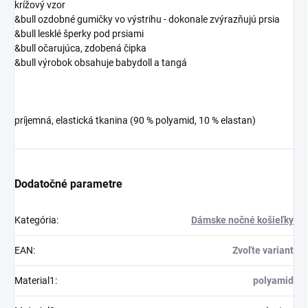
krížový vzor
&bull ozdobné gumičky vo výstrihu - dokonale zvýrazňujú prsia
&bull lesklé šperky pod prsiami
&bull očarujúca, zdobená čipka
&bull výrobok obsahuje babydoll a tangá
príjemná, elastická tkanina (90 % polyamid, 10 % elastan)
Dodatočné parametre
Kategória
:
Dámske nočné košieľky
EAN
:
Zvoľte variant
Material1
:
polyamid