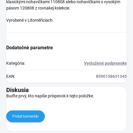
klasickými nohavičkami 110808 alebo nohavičkami s vysokým
pásom 120808 z rovnakej kolekcie.
Vyrobené v Litoměřiciach.
Dodatočné parametre
Kategória
:
Vystužené podprsenky
EAN
:
8590158631345
Diskusia
Buďte prvý, kto napíše príspevok k tejto položke.
Pridať komentár