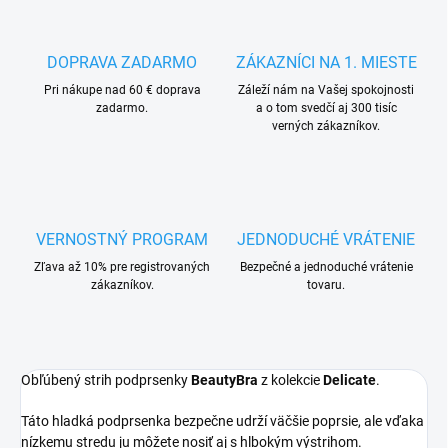
DOPRAVA ZADARMO
ZÁKAZNÍCI NA 1. MIESTE
Pri nákupe nad 60 € doprava
Záleží nám na Vašej spokojnosti
zadarmo.
a o tom svedčí aj 300 tisíc
verných zákazníkov.
VERNOSTNÝ PROGRAM
JEDNODUCHÉ VRÁTENIE
Zľava až 10% pre registrovaných
Bezpečné a jednoduché vrátenie
zákazníkov.
tovaru.
Obľúbený strih podprsenky
BeautyBra
z kolekcie
Delicate
.
Táto hladká podprsenka bezpečne udrží väčšie poprsie, ale vďaka
nízkemu stredu ju môžete nosiť aj s hlbokým výstrihom.