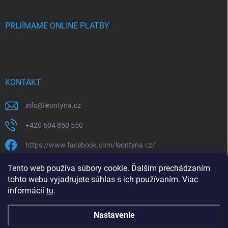
PRIJÍMAME ONLINE PLATBY
KONTAKT
info
@
leontyna.cz
+420 604 850 550
https://www.facebook.com/leontyna.cz/
leontyna.cz
Tento web používa súbory cookie. Ďalším prechádzaním
tohto webu vyjadrujete súhlas s ich používaním. Viac
@leontyna.cz
informácií
tu
.
Nastavenie