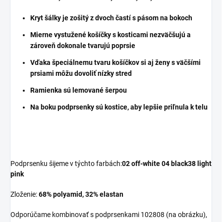
Kryt šálky je zošitý z dvoch častí s pásom na bokoch
Mierne vystužené košíčky s kosticami nezväčšujú a
zároveň dokonale tvarujú poprsie
Vďaka špeciálnemu tvaru košíčkov si aj ženy s väčšími
prsiami môžu dovoliť nízky stred
Ramienka sú lemované šerpou
Na boku podprsenky sú kostice, aby lepšie priľnula k telu
Podprsenku šijeme v týchto farbách:
02 off-white 04 black
38 light
pink
Zloženie:
68% polyamid, 32% elastan
Odporúčame kombinovať s podprsenkami 102808 (na obrázku),