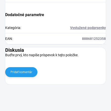
Dodatočné parametre
Kategória
:
Vystužené podprsenky
EAN
:
888681252358
Diskusia
Buďte prvý, kto napíše príspevok k tejto položke.
Pridať komentár