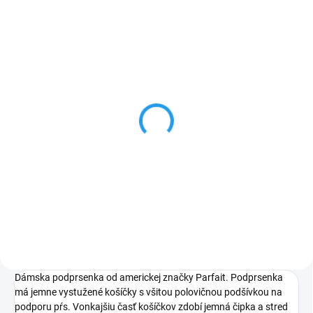
Dámske nohavičky Parfait
P60632
€24,69
Čierna
Dámska podprsenka od americkej značky Parfait. Podprsenka
má jemne vystužené košíčky s všitou polovičnou podšívkou na
podporu pŕs. Vonkajšiu časť košíčkov zdobí jemná čipka a stred