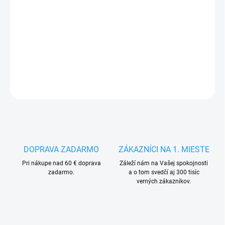
14.8.2026
−
+
Pridať do košíka
DETAILNÉ INFORMÁCIE
OPÝTAŤ SA
STRÁŽIŤ
DOPRAVA ZADARMO
ZÁKAZNÍCI NA 1. MIESTE
Pri nákupe nad 60 € doprava
Záleží nám na Vašej spokojnosti
zadarmo.
a o tom svedčí aj 300 tisíc
verných zákazníkov.