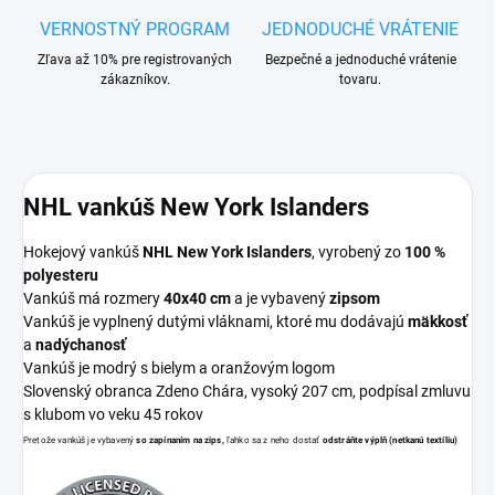
VERNOSTNÝ PROGRAM
JEDNODUCHÉ VRÁTENIE
Zľava až 10% pre registrovaných
Bezpečné a jednoduché vrátenie
zákazníkov.
tovaru.
NHL vankúš New York Islanders
Hokejový vankúš
NHL New York Islanders
, vyrobený zo
100 %
polyesteru
Vankúš má rozmery
40x40 cm
a je vybavený
zipsom
Vankúš je vyplnený dutými vláknami, ktoré mu dodávajú
mäkkosť
a
nadýchanosť
Vankúš je modrý s bielym a oranžovým logom
Slovenský obranca Zdeno Chára, vysoký 207 cm, podpísal zmluvu
s klubom vo veku 45 rokov
Pretože vankúš je vybavený
so zapínaním na zips,
ľahko sa z neho dostať
odstráňte výplň (netkanú textíliu)