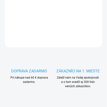
14.8.2026
−
+
Pridať do košíka
DETAILNÉ INFORMÁCIE
OPÝTAŤ SA
STRÁŽIŤ
DOPRAVA ZADARMO
ZÁKAZNÍCI NA 1. MIESTE
Pri nákupe nad 60 € doprava
Záleží nám na Vašej spokojnosti
zadarmo.
a o tom svedčí aj 300 tisíc
verných zákazníkov.