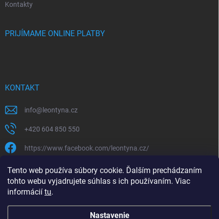
Kontakty
PRIJÍMAME ONLINE PLATBY
KONTAKT
info
@
leontyna.cz
+420 604 850 550
https://www.facebook.com/leontyna.cz/
leontyna.cz
Tento web používa súbory cookie. Ďalším prechádzaním
tohto webu vyjadrujete súhlas s ich používaním. Viac
@leontyna.cz
informácií
tu
.
Nastavenie