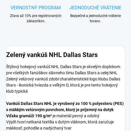
VERNOSTNÝ PROGRAM
JEDNODUCHÉ VRÁTENIE
Zľava až 10% pre registrovaných
Bezpečné a jednoduché vrátenie
zákazníkov.
tovaru.
Zelený vankúš NHL Dallas Stars
Štýlový hokejový vankúš NHL Dallas Stars je skvelým doplnkom
pre všetkých fanúšikov slávneho tímu Dallas Stars a celej NHL
Zelený velúrový vankúš zdobí charakteristické logo klubu Dallas
Stars - ikonická hviezda s veľkým D, ktorá je pre tento hokejový
klub typická
Vankúš Dallas Stars NHL je vyrobený zo 100 % polyesteru (PES)
s mäkkým velúrovým povrchom, ktorý je príjemný na dotyk
Vďaka gramáži 190 g/m²
je materiál pevný a odolný
Výplň tvorí netkaná textília s dutým vláknom, ktorá zaručuje
mäkkosť, pohodlie a nadýchaný tvar