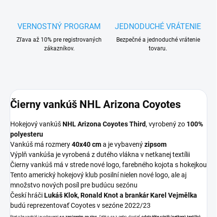
VERNOSTNÝ PROGRAM
JEDNODUCHÉ VRÁTENIE
Zľava až 10% pre registrovaných
Bezpečné a jednoduché vrátenie
zákazníkov.
tovaru.
Čierny vankúš NHL Arizona Coyotes
Hokejový vankúš
NHL Arizona Coyotes Third
, vyrobený zo
100%
polyesteru
Vankúš má rozmery
40x40 cm
a je vybavený
zipsom
Výplň vankúša je vyrobená z dutého vlákna v netkanej textílii
Čierny vankúš má v strede nové logo, farebného kojota s hokejkou
Tento americký hokejový klub posilní nielen nové logo, ale aj
množstvo nových posíl pre budúcu sezónu
Českí hráči
Lukáš Klok,
Ronald Knot a brankár Karel Vejmělka
budú reprezentovať Coyotes v sezóne 2022/23
Pretože vankúš je vybavený
so zapínaním na zips,
ľahko sa z neho dostať
odstráňte výplň (netkanú textíliu)