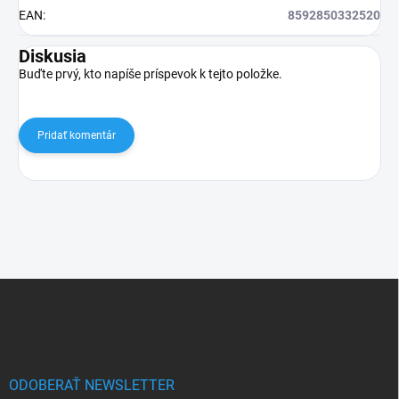
EAN
:
8592850332520
Diskusia
Buďte prvý, kto napíše príspevok k tejto položke.
Pridať komentár
Z
á
p
ä
t
i
ODOBERAŤ NEWSLETTER