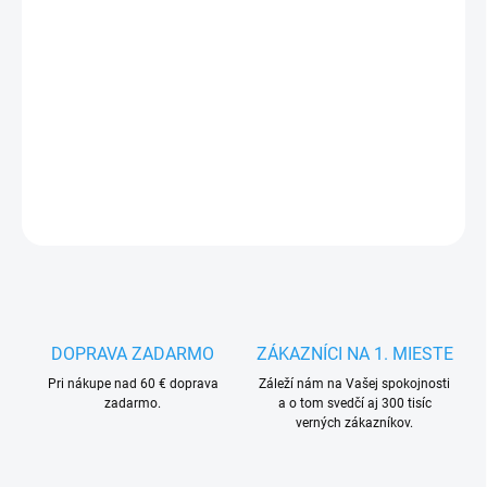
MÔŽEME
DORUČIŤ DO:
12.8.2026
−
+
Pridať do košíka
DETAILNÉ INFORMÁCIE
OPÝTAŤ SA
STRÁŽIŤ
DOPRAVA ZADARMO
ZÁKAZNÍCI NA 1. MIESTE
Pri nákupe nad 60 € doprava
Záleží nám na Vašej spokojnosti
zadarmo.
a o tom svedčí aj 300 tisíc
verných zákazníkov.