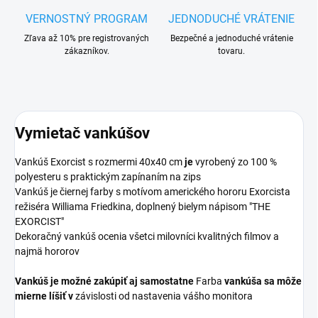
VERNOSTNÝ PROGRAM
JEDNODUCHÉ VRÁTENIE
Zľava až 10% pre registrovaných
Bezpečné a jednoduché vrátenie
zákazníkov.
tovaru.
Vymietač vankúšov
Vankúš Exorcist s rozmermi 40x40 cm
je
vyrobený zo 100 %
polyesteru s praktickým zapínaním na zips
Vankúš je čiernej farby s motívom amerického hororu Exorcista
režiséra Williama Friedkina, doplnený bielym nápisom "THE
EXORCIST"
Dekoračný vankúš ocenia všetci milovníci kvalitných filmov a
najmä hororov
Vankúš je možné zakúpiť aj samostatne
Farba
vankúša sa môže
mierne líšiť v
závislosti od nastavenia vášho monitora