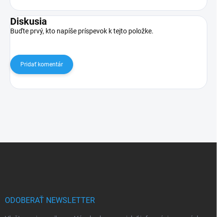
Diskusia
Buďte prvý, kto napíše príspevok k tejto položke.
Pridať komentár
Z
á
p
ä
t
i
ODOBERAŤ NEWSLETTER
e