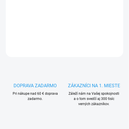
13.8.2026
−
+
Pridať do košíka
DETAILNÉ INFORMÁCIE
OPÝTAŤ SA
STRÁŽIŤ
DOPRAVA ZADARMO
ZÁKAZNÍCI NA 1. MIESTE
Pri nákupe nad 60 € doprava
Záleží nám na Vašej spokojnosti
zadarmo.
a o tom svedčí aj 300 tisíc
verných zákazníkov.