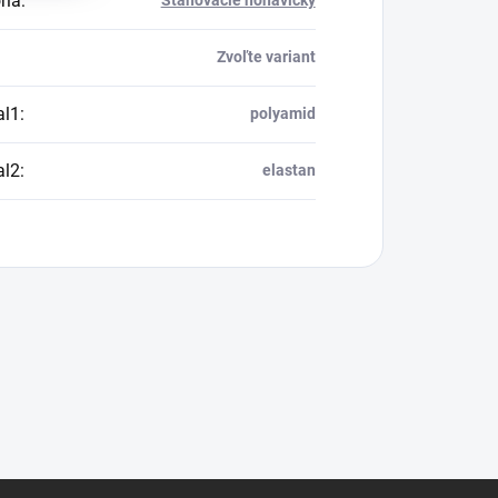
ria
:
Sťahovacie nohavičky
Zvoľte variant
al1
:
polyamid
al2
:
elastan