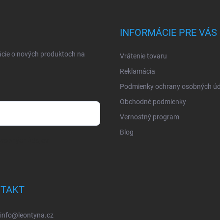
INFORMÁCIE PRE VÁS
ácie o nových produktoch na
Vrátenie tovaru
Reklamácia
Podmienky ochrany osobných úd
Obchodné podmienky
Vernostný program
Blog
osobných údajov
TAKT
info
@
leontyna.cz