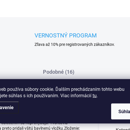
VERNOSTNÝ PROGRAM
Zľava až 10% pre registrovaných zákazníkov.
Podobné (16)
web používa súbory cookie. Ďalším prechádzaním tohto webu
jete súhlas s ich používaním. Viac informácií
tu
.
bude váš zadoček krásne zaoblený a
Dod
v špeciálne profilovanej ľahkej pene, ktorej
avenie
Súhl
a tvarovaným ženským zadočkom. Ak sa
ať zmyselne a zvodne v akomkoľvek oblečení.
d oblečením sa neprehýbajú. Tvorcovia
a preto pridali všitú bavlnenú vložku.Zloženie: