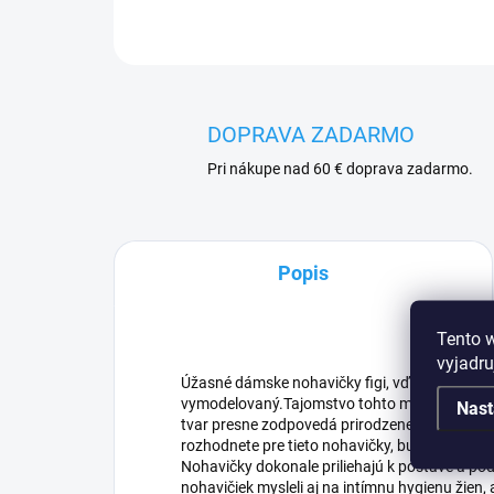
DOPRAVA ZADARMO
Pri nákupe nad 60 € doprava zadarmo.
Popis
Tento 
vyjadru
Úžasné dámske nohavičky figi, vďaka ktorým 
vymodelovaný.Tajomstvo tohto modelu spočíva 
Nast
tvar presne zodpovedá prirodzene zvodným 
rozhodnete pre tieto nohavičky, budete vyzer
Nohavičky dokonale priliehajú k postave a po
nohavičiek mysleli aj na intímnu hygienu žien, 