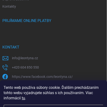
Kontakty
PRIJÍMAME ONLINE PLATBY
KONTAKT
info
@
leontyna.cz
+420 604 850 550
https://www.facebook.com/leontyna.cz/
leontyna.cz
Tento web používa súbory cookie. Ďalším prechádzaním
tohto webu vyjadrujete súhlas s ich používaním. Viac
@leontyna.cz
informácií
tu
.