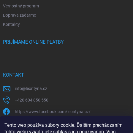
Vernostný program
Doprava zadarmo
Kontakty
PRIJÍMAME ONLINE PLATBY
KONTAKT
info
@
leontyna.cz
+420 604 850 550
https://www.facebook.com/leontyna.cz/
leontyna.cz
Tento web používa súbory cookie. Ďalším prechádzaním
tohto webu vyjadrujete súhlas s ich používaním. Viac