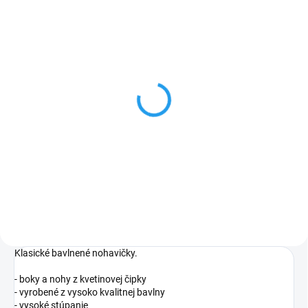
Podprsenka Lupoline 1381
Podprsenka Lupoline 1381
BIG
BIG
€55,23
€44,49
od
Modrá
Modrá
Béžová
-
Béžová
-
tmavo
tmavo
Klasické bavlnené nohavičky.
- boky a nohy z kvetinovej čipky
- vyrobené z vysoko kvalitnej bavlny
- vysoké stúpanie