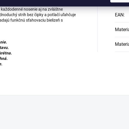
Kategó
 sedacích partií bez ďalších vložiek. Táto
a každodenné nosenie aj na zvláštne
EAN
:
Jednoduchý strih bez čipky a potlačí uľahčuje
ľadajú funkčnú sťahovaciu bielizeň s
Materi
nie.
Materi
tavu.
krétna.
ehná.
e.