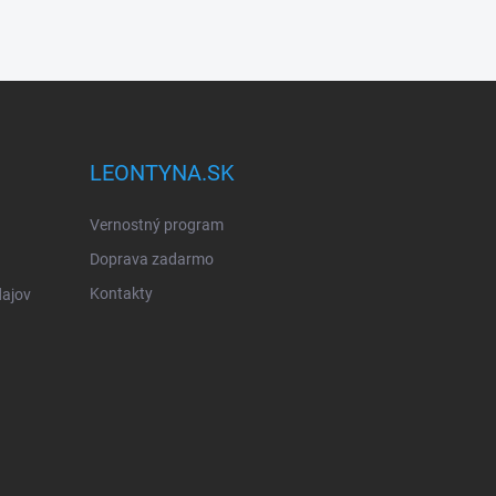
LEONTYNA.SK
Vernostný program
Doprava zadarmo
Kontakty
ajov