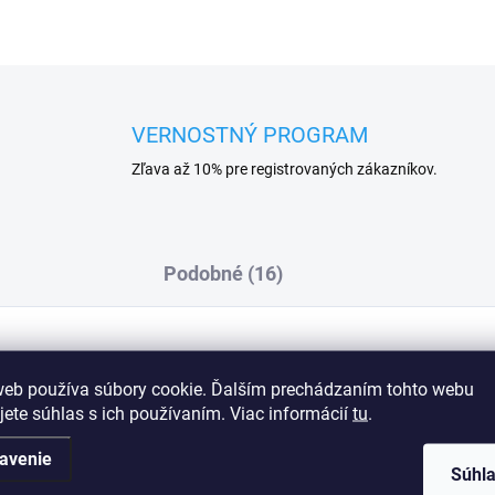
VERNOSTNÝ PROGRAM
Zľava až 10% pre registrovaných zákazníkov.
Podobné (16)
 korzetu s pohodlím kraťasov a efektívne
Dod
web používa súbory cookie. Ďalším prechádzaním tohto webu
cké zapínanie na háčiky vpredu uľahčuje
jete súhlas s ich používaním. Viac informácií
tu
.
švy a viacpanelová konštrukcia stabilizujú
finovať pás. Hladká, pružná tkanina sa dobre
avenie
padná. Stredne dlhé nohavice opticky
Súhl
 vysoký pás drží bruško a strednú časť tela,