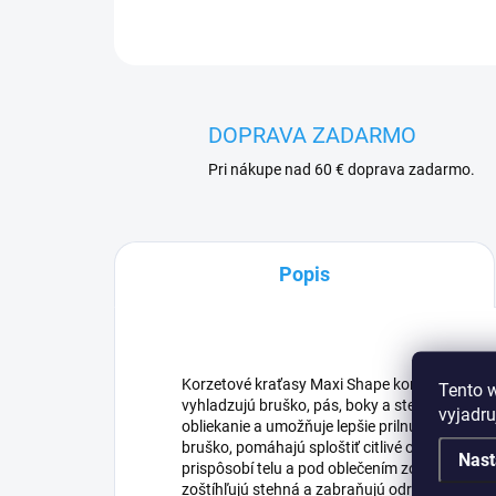
DOPRAVA ZADARMO
Pri nákupe nad 60 € doprava zadarmo.
Popis
Korzetové kraťasy Maxi Shape kombinujú efekt
Tento 
vyhladzujú bruško, pás, boky a stehná. Prakti
vyjadru
obliekanie a umožňuje lepšie prilnutie. Zvislé 
bruško, pomáhajú sploštiť citlivé oblasti a de
Nast
prispôsobí telu a pod oblečením zostáva nená
zoštíhľujú stehná a zabraňujú odreniu. Široký,