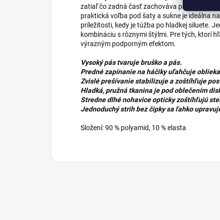
zatiaľ čo zadná časť zachováva prirodzený tvar
praktická voľba pod šaty a sukne je ideálna n
príležitosti, kedy je túžba po hladkej siluete. 
kombináciu s rôznymi štýlmi. Pre tých, ktorí h
výrazným podporným efektom.
Vysoký pás tvaruje bruško a pás.
Predné zapínanie na háčiky uľahčuje oblieka
Zvislé prešívanie stabilizuje a zoštíhľuje pos
Hladká, pružná tkanina je pod oblečením dis
Stredne dlhé nohavice opticky zoštíhľujú st
Jednoduchý strih bez čipky sa ľahko upravuj
Složení: 90 % polyamid, 10 % elasta