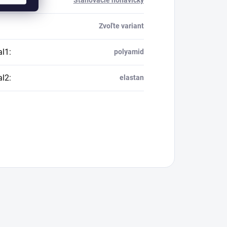
ria
:
Sťahovacie nohavičky
Zvoľte variant
al1
:
polyamid
al2
:
elastan