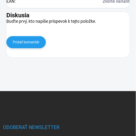
EAN
:
Zvoľte variant
Diskusia
Buďte prvý, kto napíše príspevok k tejto položke.
Pridať komentár
Z
á
p
ä
t
i
ODOBERAŤ NEWSLETTER
e