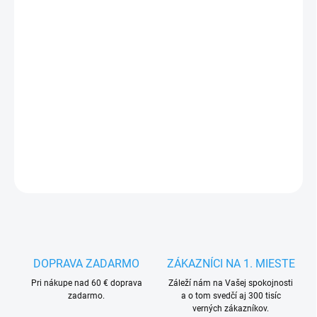
VEĽKOSŤ
MÔŽEME DORUČIŤ DO:
ZVOĽTE VARIANT
−
+
Pridať do košíka
DETAILNÉ INFORMÁCIE
OPÝTAŤ SA
STRÁŽIŤ
DOPRAVA ZADARMO
ZÁKAZNÍCI NA 1. MIESTE
Pri nákupe nad 60 € doprava
Záleží nám na Vašej spokojnosti
zadarmo.
a o tom svedčí aj 300 tisíc
verných zákazníkov.