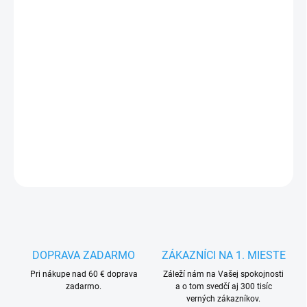
VEĽKOSŤ
MÔŽEME DORUČIŤ DO:
ZVOĽTE VARIANT
−
+
Pridať do košíka
DETAILNÉ INFORMÁCIE
OPÝTAŤ SA
STRÁŽIŤ
DOPRAVA ZADARMO
ZÁKAZNÍCI NA 1. MIESTE
Pri nákupe nad 60 € doprava
Záleží nám na Vašej spokojnosti
zadarmo.
a o tom svedčí aj 300 tisíc
verných zákazníkov.