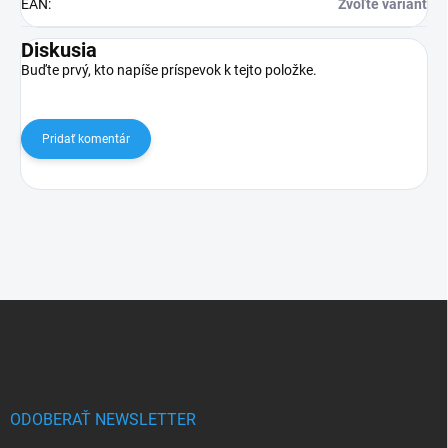
EAN
:
Zvoľte variant
Diskusia
Buďte prvý, kto napíše príspevok k tejto položke.
Pridať komentár
Z
á
p
ä
t
i
ODOBERAŤ NEWSLETTER
e