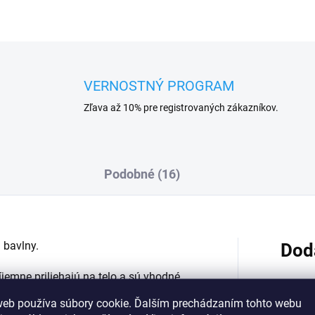
VERNOSTNÝ PROGRAM
Zľava až 10% pre registrovaných zákazníkov.
Podobné (16)
 bavlny.
Dod
íjemne priliehajú na telo a sú vhodné
web používa súbory cookie. Ďalším prechádzaním tohto webu