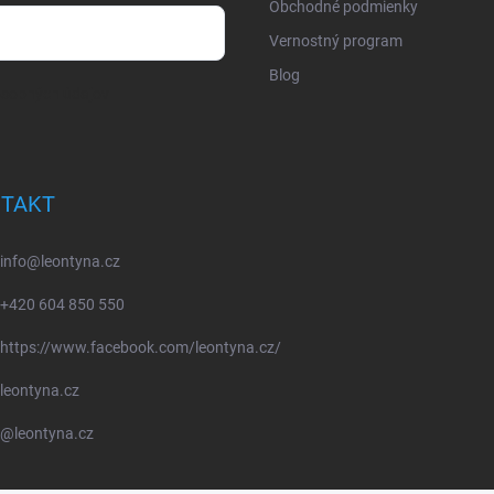
Obchodné podmienky
Vernostný program
Blog
osobných údajov
TAKT
info
@
leontyna.cz
+420 604 850 550
https://www.facebook.com/leontyna.cz/
leontyna.cz
@leontyna.cz