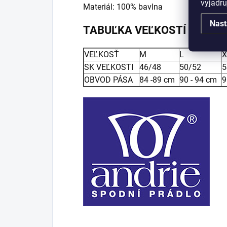
vyjadru
Materiál: 100% bavlna
Nast
TABUĽKA VEĽKOSTÍ MUŽI
VEĽKOSŤ
M
L
X
SK VEĽKOSTI
46/48
50/52
5
OBVOD PÁSA
84 -89 cm
90 - 94 cm
9