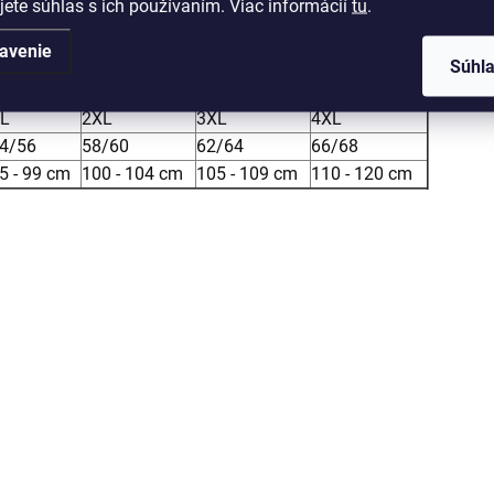
Kategó
jete súhlas s ich používaním. Viac informácií
tu
.
avenie
EAN
:
Súhl
L
2XL
3XL
4XL
4/56
58/60
62/64
66/68
5 - 99 cm
100 - 104 cm
105 - 109 cm
110 - 120 cm