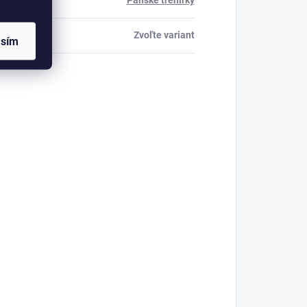
ria
:
Pánske trenírky
Zvoľte variant
asím