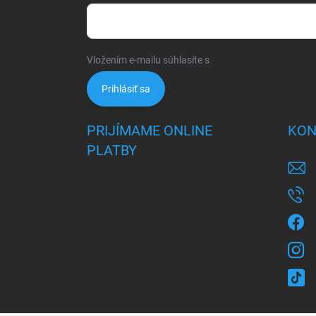
Vložením e-mailu súhlasíte s
podmienkami ochrany 
Prihlásiť sa
PRIJÍMAME ONLINE
KON
PLATBY