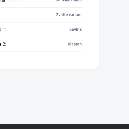
ria
:
Dámske tangá
Zvoľte variant
al1
:
bavlna
al2
:
elastan