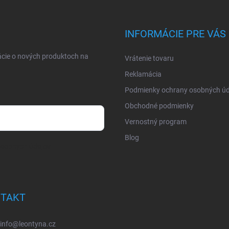
INFORMÁCIE PRE VÁS
ácie o nových produktoch na
Vrátenie tovaru
Reklamácia
Podmienky ochrany osobných úd
Obchodné podmienky
Vernostný program
Blog
osobných údajov
TAKT
info
@
leontyna.cz