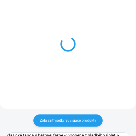
Podprsenka Gorteks
Podprsenka Gorteks
Zara/B3
Zara/B2 V1
€50,50
€47,76
Béžová
Čierna
Zobraziť všetky súvisiace produkty
Klasické tangá v béžovej farbe.- vyrobené z hladkého úpletu-