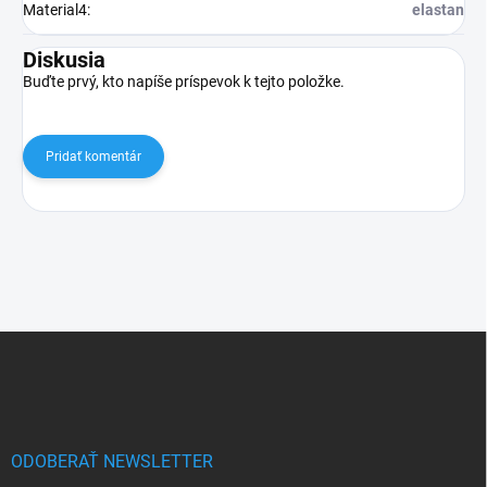
Material4
:
elastan
Diskusia
Buďte prvý, kto napíše príspevok k tejto položke.
Pridať komentár
Z
á
p
ä
t
i
ODOBERAŤ NEWSLETTER
e