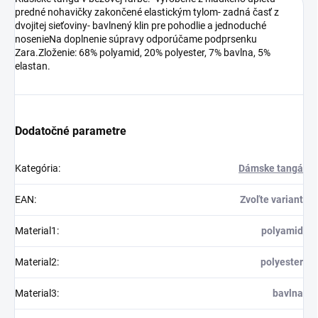
predné nohavičky zakončené elastickým tylom- zadná časť z
dvojitej sieťoviny- bavlnený klin pre pohodlie a jednoduché
nosenieNa doplnenie súpravy odporúčame podprsenku
Zara.Zloženie: 68% polyamid, 20% polyester, 7% bavlna, 5%
elastan.
Dodatočné parametre
Kategória
:
Dámske tangá
EAN
:
Zvoľte variant
Material1
:
polyamid
Material2
:
polyester
Material3
:
bavlna