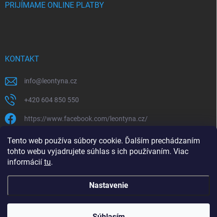
PRIJÍMAME ONLINE PLATBY
KONTAKT
info
@
leontyna.cz
+420 604 850 550
https://www.facebook.com/leontyna.cz/
leontyna.cz
Tento web používa súbory cookie. Ďalším prechádzaním
tohto webu vyjadrujete súhlas s ich používaním. Viac
@leontyna.cz
informácií
tu
.
Nastavenie
Copyright 2026
Leontyna.sk
. Všetky práva vyhradené.
Súhlasím