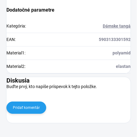
Dodatočné parametre
Kategória
:
Dámske tangá
EAN
:
5903133301592
Material1
:
polyamid
Material2
:
elastan
Diskusia
Buďte prvý, kto napíše príspevok k tejto položke.
Pridať komentár