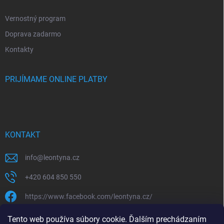
Vernostný program
Doprava zadarmo
Kontakty
PRIJÍMAME ONLINE PLATBY
KONTAKT
info
@
leontyna.cz
+420 604 850 550
https://www.facebook.com/leontyna.cz/
leontyna.cz
Tento web používa súbory cookie. Ďalším prechádzaním