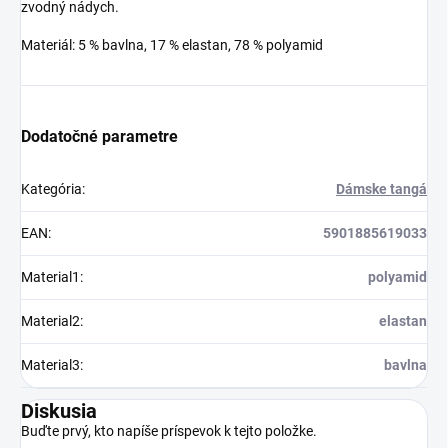
zvodný nádych.
Materiál: 5 % bavlna, 17 % elastan, 78 % polyamid
Dodatočné parametre
Kategória
:
Dámske tangá
EAN
:
5901885619033
Material1
:
polyamid
Material2
:
elastan
Material3
:
bavlna
Diskusia
Buďte prvý, kto napíše príspevok k tejto položke.