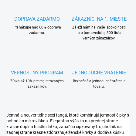
DOPRAVA ZADARMO
ZÁKAZNÍCI NA 1. MIESTE
Pri nákupe nad 60 € doprava
Záleží nám na Vašej spokojnosti
zadarmo.
a o tom svedčí aj 300 tisíc
verných zákazníkov.
VERNOSTNÝ PROGRAM
JEDNODUCHÉ VRÁTENIE
Zľava až 10% pre registrovaných
Bezpečné a jednoduché vrátenie
zákazníkov.
tovaru.
Jemná a neuveriteľne sexi tangá, ktoré kombinujú jemnosť čipky s
pohodlím mikrovlákna. Elegantná výšivka na prednej strane
krásne dopĺňa hladkú látku, zatiaľ čo čipkovaný trojuholník na
zadnej strane krásne zdôrazňuje ženské krivky a dodáva kúsku