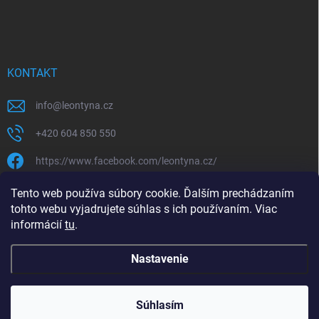
KONTAKT
info
@
leontyna.cz
+420 604 850 550
https://www.facebook.com/leontyna.cz/
leontyna.cz
Tento web používa súbory cookie. Ďalším prechádzaním
tohto webu vyjadrujete súhlas s ich používaním. Viac
@leontyna.cz
informácií
tu
.
Nastavenie
Copyright 2026
Leontyna.sk
. Všetky práva vyhradené.
Súhlasím