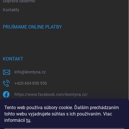
Doprava zadarmo
Kontakty
PRIJÍMAME ONLINE PLATBY
KONTAKT
info
@
leontyna.cz
+420 604 850 550
https://www.facebook.com/leontyna.cz/
leontyna.cz
Tento web používa súbory cookie. Ďalším prechádzaním
tohto webu vyjadrujete súhlas s ich používaním. Viac
@leontyna.cz
informácií
tu
.