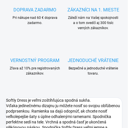
DOPRAVA ZADARMO
ZÁKAZNÍCI NA 1. MIESTE
Pri nákupe nad 60 € doprava
Záleží nám na Vašej spokojnosti
zadarmo.
a o tom svedčí aj 300 tisíc
verných zákazníkov.
VERNOSTNÝ PROGRAM
JEDNODUCHÉ VRÁTENIE
Zľava až 10% pre registrovaných
Bezpečné a jednoduché vrátenie
zákazníkov.
tovaru.
Softly Dress je veľmi zoštíhľujúca spodná sukňa.
Vďaka jedinečnému dizajnu ju môžete nosiť so svojou obľúbenou
podprsenkou. Ramienka sa dajú odopnúť, ak chcete nosiť
veľkolepejšie šaty s úplne odhalenými ramenami. Spodnička
perfektne sedí na tele. Vrchná a spodná časť je ukončená
silikónovou páskou. Spodnička Softly Dress veľmi jemne a