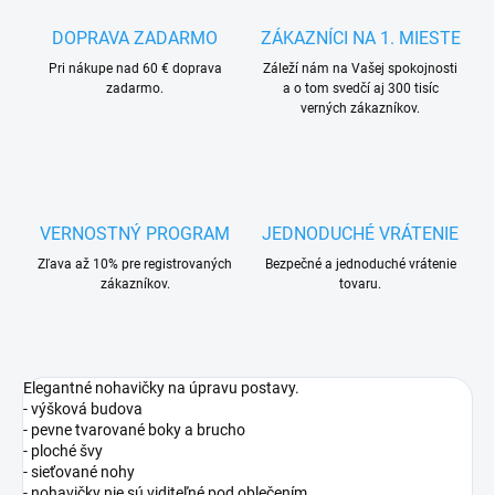
DOPRAVA ZADARMO
ZÁKAZNÍCI NA 1. MIESTE
Pri nákupe nad 60 € doprava
Záleží nám na Vašej spokojnosti
zadarmo.
a o tom svedčí aj 300 tisíc
verných zákazníkov.
VERNOSTNÝ PROGRAM
JEDNODUCHÉ VRÁTENIE
Zľava až 10% pre registrovaných
Bezpečné a jednoduché vrátenie
zákazníkov.
tovaru.
Elegantné nohavičky na úpravu postavy.
- výšková budova
- pevne tvarované boky a brucho
- ploché švy
- sieťované nohy
- nohavičky nie sú viditeľné pod oblečením