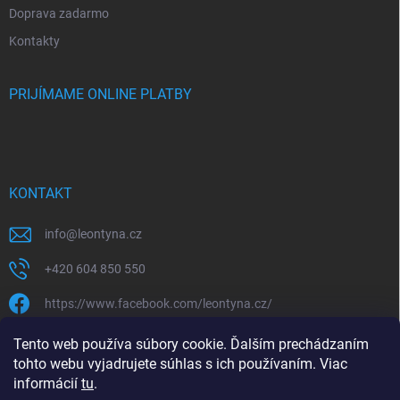
Doprava zadarmo
Kontakty
PRIJÍMAME ONLINE PLATBY
KONTAKT
info
@
leontyna.cz
+420 604 850 550
https://www.facebook.com/leontyna.cz/
leontyna.cz
Tento web používa súbory cookie. Ďalším prechádzaním
tohto webu vyjadrujete súhlas s ich používaním. Viac
@leontyna.cz
informácií
tu
.