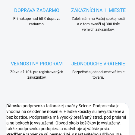
DOPRAVA ZADARMO
ZÁKAZNÍCI NA 1. MIESTE
Pri nákupe nad 60 € doprava
Záleží nám na Vašej spokojnosti
zadarmo.
a o tom svedčí aj 300 tisíc
verných zákazníkov.
VERNOSTNÝ PROGRAM
JEDNODUCHÉ VRÁTENIE
Zľava až 10% pre registrovaných
Bezpečné a jednoduché vrátenie
zákazníkov.
tovaru.
Dámska podprsenka talianskej značky Selene. Podprsenka je
vhodná na celodenné nosenie. Hladké košíčky sú nevystužené a
bez kostice. Podprsenka má vysoký prešívaný stred, pod prsiami
a na bokoch je vystužená. Obvod okolo košíčkov je vystužený,
takže podprsenka podopiera a nadvihuje aj väčšie prsia.
Predĺžené ramienka sú pevne všité, s nastaviteľnou dĺžkou. Na