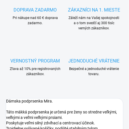
DOPRAVA ZADARMO
ZÁKAZNÍCI NA 1. MIESTE
Pri nákupe nad 60 € doprava
Záleží nám na Vašej spokojnosti
zadarmo.
a o tom svedčí aj 300 tisíc
verných zákazníkov.
VERNOSTNÝ PROGRAM
JEDNODUCHÉ VRÁTENIE
Zľava až 10% pre registrovaných
Bezpečné a jednoduché vrátenie
zákazníkov.
tovaru.
Dámska podprsenka Mira.
Táto mäkká podprsenka je určená pre ženy so stredne veľkými,
veľkými a veľmi veľkými prsiami.
Poskytuje veľmi silný zdvíhací a centrovací účinok.
Trojdielne vyšívané košíčky, podšité stabilným tylom.