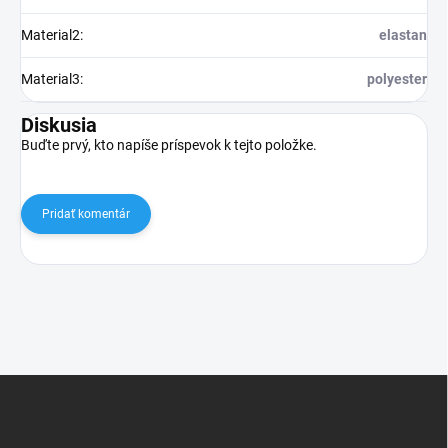
Material2
:
elastan
Material3
:
polyester
Diskusia
Buďte prvý, kto napíše príspevok k tejto položke.
Pridať komentár
Z
á
p