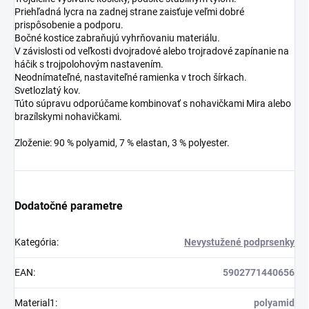
Priehľadná lycra na zadnej strane zaisťuje veľmi dobré
prispôsobenie a podporu.
Bočné kostice zabraňujú vyhrňovaniu materiálu.
V závislosti od veľkosti dvojradové alebo trojradové zapínanie na
háčik s trojpolohovým nastavením.
Neodnímateľné, nastaviteľné ramienka v troch šírkach.
Svetlozlatý kov.
Túto súpravu odporúčame kombinovať s nohavičkami Mira alebo
brazílskymi nohavičkami.
Zloženie: 90 % polyamid, 7 % elastan, 3 % polyester.
Dodatočné parametre
Kategória
:
Nevystužené podprsenky
EAN
:
5902771440656
Material1
:
polyamid