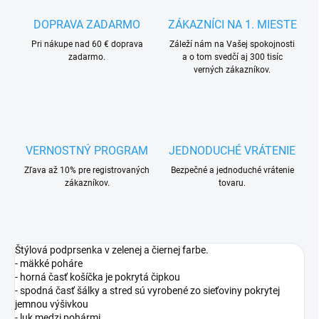
DOPRAVA ZADARMO
ZÁKAZNÍCI NA 1. MIESTE
Pri nákupe nad 60 € doprava
Záleží nám na Vašej spokojnosti
zadarmo.
a o tom svedčí aj 300 tisíc
verných zákazníkov.
VERNOSTNÝ PROGRAM
JEDNODUCHÉ VRÁTENIE
Zľava až 10% pre registrovaných
Bezpečné a jednoduché vrátenie
zákazníkov.
tovaru.
Štýlová podprsenka v zelenej a čiernej farbe.
- mäkké poháre
- horná časť košíčka je pokrytá čipkou
- spodná časť šálky a stred sú vyrobené zo sieťoviny pokrytej
jemnou výšivkou
- luk medzi pohármi