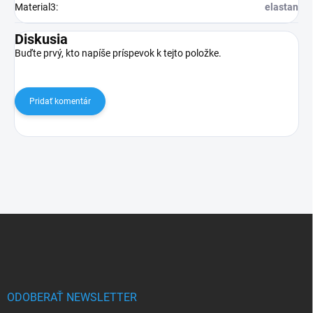
Material3
:
elastan
Diskusia
Buďte prvý, kto napíše príspevok k tejto položke.
Pridať komentár
Z
á
p
ä
t
i
ODOBERAŤ NEWSLETTER