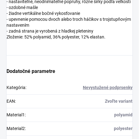
- nastaviteľné, neodnímateľné popruhy, rôzne šírky podľa veľkosti
- ozdobné mašle
- žiadne vertikálne bočné vykosťovanie
- upevnenie pomocou dvoch alebo troch háčikov s trojstupňovým
nastavením
- zadná strana je vyrobená z hladkej pleteniny
Zloženie: 52% polyamid, 36% polyester, 12% elastan.
Dodatočné parametre
Kategória
:
Nevystužené podprsenky
EAN
:
Zvoľte variant
Material1
:
polyamid
Material2
:
polyester