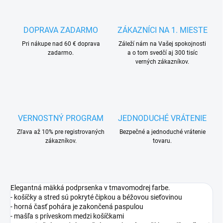
DOPRAVA ZADARMO
ZÁKAZNÍCI NA 1. MIESTE
Pri nákupe nad 60 € doprava
Záleží nám na Vašej spokojnosti
zadarmo.
a o tom svedčí aj 300 tisíc
verných zákazníkov.
VERNOSTNÝ PROGRAM
JEDNODUCHÉ VRÁTENIE
Zľava až 10% pre registrovaných
Bezpečné a jednoduché vrátenie
zákazníkov.
tovaru.
Elegantná mäkká podprsenka v tmavomodrej farbe.
- košíčky a stred sú pokryté čipkou a béžovou sieťovinou
- horná časť pohára je zakončená paspulou
- mašľa s príveskom medzi košíčkami