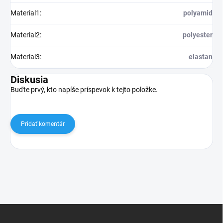
Material1
:
polyamid
Material2
:
polyester
Material3
:
elastan
Diskusia
Buďte prvý, kto napíše príspevok k tejto položke.
Pridať komentár
Z
á