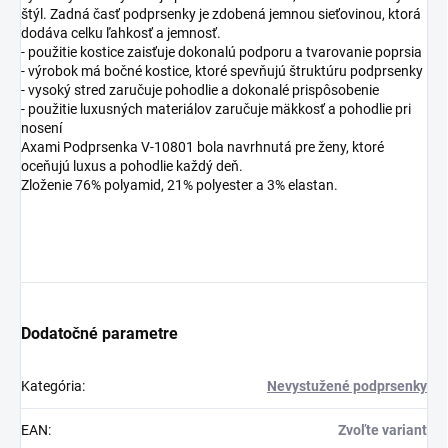
štýl. Zadná časť podprsenky je zdobená jemnou sieťovinou, ktorá
dodáva celku ľahkosť a jemnosť.
- použitie kostice zaisťuje dokonalú podporu a tvarovanie poprsia
- výrobok má bočné kostice, ktoré spevňujú štruktúru podprsenky
- vysoký stred zaručuje pohodlie a dokonalé prispôsobenie
- použitie luxusných materiálov zaručuje mäkkosť a pohodlie pri
nosení
Axami Podprsenka V-10801 bola navrhnutá pre ženy, ktoré
oceňujú luxus a pohodlie každý deň.
Zloženie 76% polyamid, 21% polyester a 3% elastan.
Dodatočné parametre
Kategória
:
Nevystužené podprsenky
EAN
:
Zvoľte variant