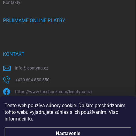
Kontakty
PRIJÍMAME ONLINE PLATBY
KONTAKT
info
@
leontyna.cz
+420 604 850 550
https://www.facebook.com/leontyna.cz/
leontyna.cz
Tento web používa súbory cookie. Ďalším prechádzaním
tohto webu vyjadrujete súhlas s ich používaním. Viac
@leontyna.cz
informácií
tu
.
Nastavenie