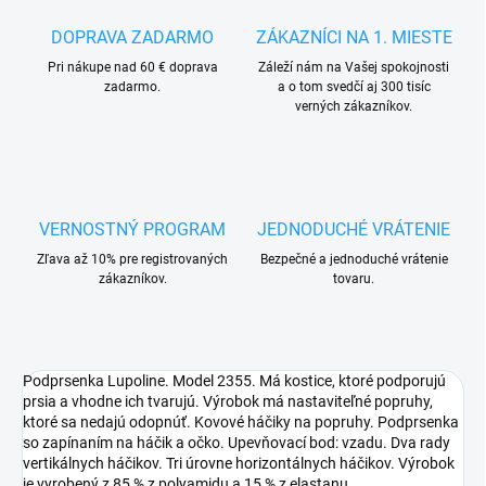
DOPRAVA ZADARMO
ZÁKAZNÍCI NA 1. MIESTE
Pri nákupe nad 60 € doprava
Záleží nám na Vašej spokojnosti
zadarmo.
a o tom svedčí aj 300 tisíc
verných zákazníkov.
VERNOSTNÝ PROGRAM
JEDNODUCHÉ VRÁTENIE
Zľava až 10% pre registrovaných
Bezpečné a jednoduché vrátenie
zákazníkov.
tovaru.
Podprsenka Lupoline. Model 2355. Má kostice, ktoré podporujú
prsia a vhodne ich tvarujú. Výrobok má nastaviteľné popruhy,
ktoré sa nedajú odopnúť. Kovové háčiky na popruhy. Podprsenka
so zapínaním na háčik a očko. Upevňovací bod: vzadu. Dva rady
vertikálnych háčikov. Tri úrovne horizontálnych háčikov. Výrobok
je vyrobený z 85 % z polyamidu a 15 % z elastanu.