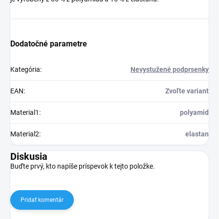
Dodatočné parametre
Kategória
:
Nevystužené podprsenky
EAN
:
Zvoľte variant
Material1
:
polyamid
Material2
:
elastan
Diskusia
Buďte prvý, kto napíše príspevok k tejto položke.
Pridať komentár