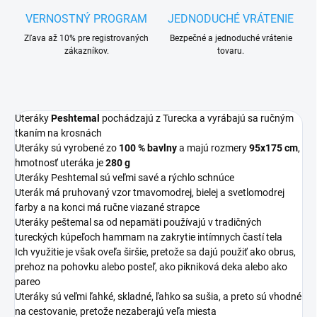
VERNOSTNÝ PROGRAM
JEDNODUCHÉ VRÁTENIE
Zľava až 10% pre registrovaných
Bezpečné a jednoduché vrátenie
zákazníkov.
tovaru.
Uteráky
Peshtemal
pochádzajú z Turecka a vyrábajú sa ručným
tkaním na krosnách
Uteráky sú vyrobené zo
100 % bavlny
a majú rozmery
95x175 cm
,
hmotnosť uteráka je
280 g
Uteráky Peshtemal sú veľmi savé a rýchlo schnúce
Uterák má pruhovaný vzor tmavomodrej, bielej a svetlomodrej
farby a na konci má ručne viazané strapce
Uteráky peštemal sa od nepamäti používajú v tradičných
tureckých kúpeľoch hammam na zakrytie intímnych častí tela
Ich využitie je však oveľa širšie, pretože sa dajú použiť ako obrus,
prehoz na pohovku alebo posteľ, ako pikniková deka alebo ako
pareo
Uteráky sú veľmi ľahké, skladné, ľahko sa sušia, a preto sú vhodné
na cestovanie, pretože nezaberajú veľa miesta