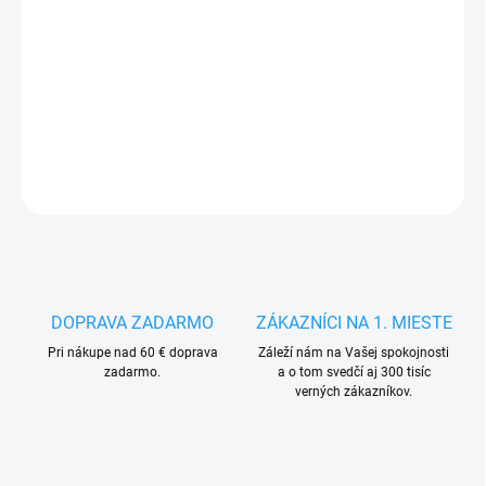
13.8.2026
−
+
Pridať do košíka
DETAILNÉ INFORMÁCIE
OPÝTAŤ SA
STRÁŽIŤ
DOPRAVA ZADARMO
ZÁKAZNÍCI NA 1. MIESTE
Pri nákupe nad 60 € doprava
Záleží nám na Vašej spokojnosti
zadarmo.
a o tom svedčí aj 300 tisíc
verných zákazníkov.