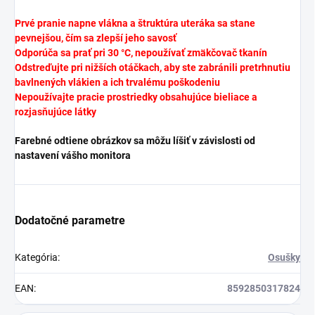
Prvé pranie napne vlákna a štruktúra uteráka sa stane
pevnejšou, čím sa zlepší jeho savosť
Odporúča sa prať pri 30 °C, nepoužívať zmäkčovač tkanín
Odstreďujte pri nižších otáčkach, aby ste zabránili pretrhnutiu
bavlnených vlákien a ich trvalému poškodeniu
Nepoužívajte pracie prostriedky obsahujúce bieliace a
rozjasňujúce látky
Farebné odtiene obrázkov sa môžu líšiť v závislosti od
nastavení vášho monitora
Dodatočné parametre
Kategória
:
Osušky
EAN
:
8592850317824